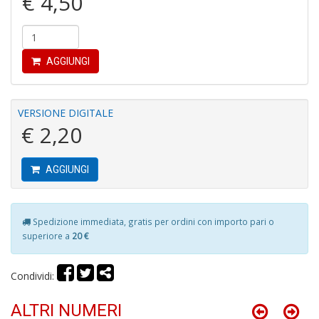
€ 4,50
al
B
di
C
la
AGGIUNGI
S
n
+
VERSIONE DIGITALE
D
€ 2,20
AGGIUNGI
C
R
Spedizione immediata, gratis per ordini con importo pari o
T
superiore a
20 €
S
n
+
Condividi:
D
ALTRI NUMERI