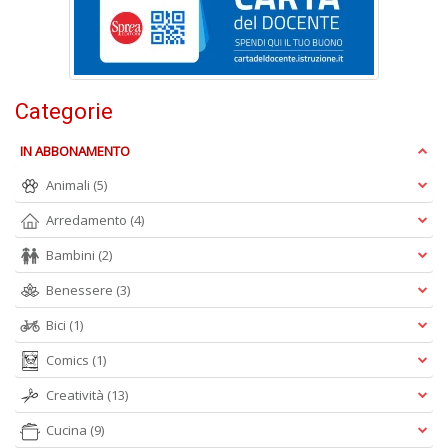
Categorie
A
IN ABBONAMENTO
L
O
Animali
(5)
C
n
Arredamento
(4)
Bambini
(2)
Benessere
(3)
Bici
(1)
Comics
(1)
Creatività
(13)
Cucina
(9)