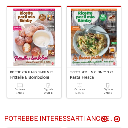
R
Pi
4
M
L
P
S
n
+
D
RICETTE PER IL MIO BIMBY N.78
RICETTE PER IL MIO BIMBY N.77
Frittelle E Bomboloni
Pasta Fresca
Cartacea
Digitale
Cartacea
Digitale
5.90 €
2.90 €
5.90 €
2.90 €
Ir
P
Il
POTREBBE INTERESSARTI ANCHE..
F
n