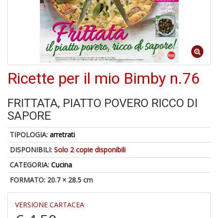
6
n
in
di
Ricette per il mio Bimby n.76
U
FRITTATA, PIATTO POVERO RICCO DI
a
SAPORE
di
M
TIPOLOGIA:
arretrati
P
DISPONIBILI:
Solo 2 copie disponibili
CATEGORIA:
Cucina
FORMATO: 20.7 × 28.5 cm
VERSIONE CARTACEA
Gl