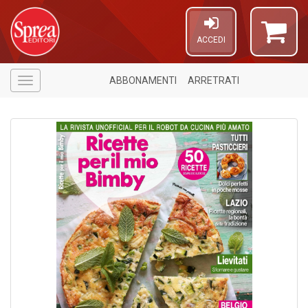
ACCEDI
ABBONAMENTI
ARRETRATI
Menù
5
n
in
di