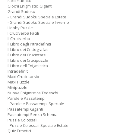
Facili Sudoku
Giochi Enigmistici Giganti
Grandi Sudoku
- Grandi Sudoku Speciale Estate
- Grandi Sudoku Speciale Inverno
Hobby Puzzle
I Cruciverba Facili
Il Cruciverba
Il Libro degli Intradefiniti
Il Libro dei Crittografati
Il Libro dei Crucintarsi
Il Libro dei Crucipuzzle
Il Libro dell Enigmistica
Intradefiniti
Maxi Crucintarsio
Maxi Puzzle
Minipuzzle
Nuova Enigmistica Tedeschi
Parole e Passatempi
- Parole e Passatempi Speciale
Passatempi Giganti
Passatempi Senza Schema
Puzzle Colossali
- Puzzle Colossali Speciale Estate
Quiz Ermetici