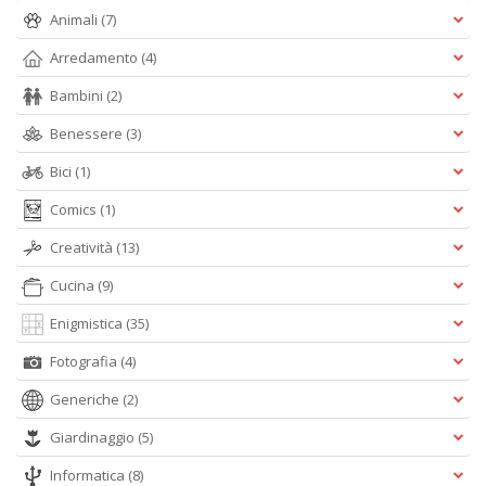
Animali
(7)
Arredamento
(4)
Bambini
(2)
L
Benessere
(3)
C
la
Bici
(1)
S
n
Comics
(1)
+
D
Creatività
(13)
Cucina
(9)
Enigmistica
(35)
Fotografia
(4)
Generiche
(2)
A
Giardinaggio
(5)
L
O
Informatica
(8)
C