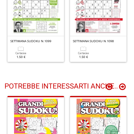
V
A
C
R
n
+
D
SETTIMANA SUDOKU N.1099
SETTIMANA SUDOKU N.1098
Cartacea
Cartacea
1.50 €
1.50 €
C
D
e
POTREBBE INTERESSARTI ANCHE..
S
D
D
in
D
S
n
+