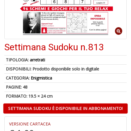
4
f
+
di
in
Settimana Sudoku n.813
r
TIPOLOGIA:
arretrati
DISPONIBILI:
Prodotto disponibile solo in digitale
CATEGORIA:
Enigmistica
PAGINE: 48
FORMATO: 19.5 × 24 cm
A
di
SETTIMANA SUDOKU È DISPONIBILE IN ABBONAMENTO!
a
a
V
VERSIONE CARTACEA
lo