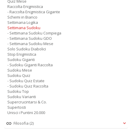
Quiz Mese
Raccolta Enigmistica
- Raccolta Enigmistica Gigante
Schemi in Bianco
Settimana Logika
Settimana Sudoku
- Settimana Sudoku Compiega
- Settimana Sudoku GDO
- Settimana Sudoku Mese
Solo Sudoku Diabolici
Stop Enigmistica
Sudoku Giganti
- Sudoku Giganti Raccolta
Sudoku Mese
Sudoku Quiz
- Sudoku Quiz Estate
- Sudoku Quiz Raccolta
Sudoku Top
Sudoku Varianti
Supercrucintarsi & Co.
Supertosti
Unisci i Puntini 20.000
Filosofia
(2)