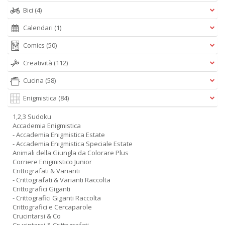
Bici
(4)
Calendari
(1)
Comics
(50)
Creatività
(112)
Cucina
(58)
Enigmistica
(84)
1,2,3 Sudoku
Accademia Enigmistica
- Accademia Enigmistica Estate
- Accademia Enigmistica Speciale Estate
Animali della Giungla da Colorare Plus
Corriere Enigmistico Junior
Crittografati & Varianti
- Crittografati & Varianti Raccolta
Crittografici Giganti
- Crittografici Giganti Raccolta
Crittografici e Cercaparole
Crucintarsi & Co