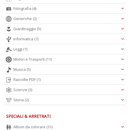
Fotografia
(4)
A
Generiche
(2)
L
O
Giardinaggio
(5)
C
n
Informatica
(7)
Leggi
(1)
Motori e Trasporti
(11)
Musica
(5)
Raccolte PDF
(1)
Scienze
(3)
Storia
(2)
SPECIALI & ARRETRATI
Album da colorare
(31)