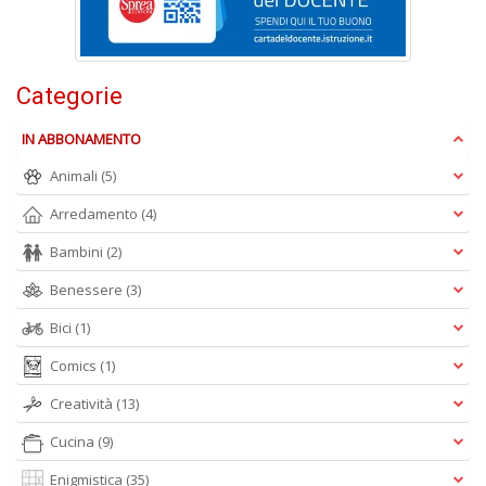
Ci
M
n
+
Categorie
D
IN ABBONAMENTO
Animali
(5)
1
Arredamento
(4)
d
H
Bambini
(2)
R
Benessere
(3)
Vi
n
Bici
(1)
+
D
Comics
(1)
Creatività
(13)
Cucina
(9)
Enigmistica
(35)