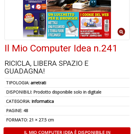
6
n
in
di
Il Mio Computer Idea n.241
RICICLA, LIBERA SPAZIO E
GUADAGNA!
TIPOLOGIA:
arretrati
U
a
DISPONIBILI:
Prodotto disponibile solo in digitale
di
CATEGORIA:
Informatica
a
a
PAGINE: 48
Il
M
FORMATO: 21 × 27.5 cm
C
I
IL MIO COMPUTER IDEA È DISPONIBILE IN