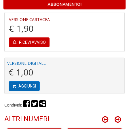
ABBONAMENTO!
VERSIONE CARTACEA
€ 1,90
RICEVI AVVISO
E
G
St
M
VERSIONE DIGITALE
S
€ 1,00
n
+
D
AGGIUNGI
Condividi:
V
ALTRI NUMERI
al
t