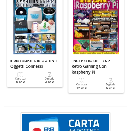
D
N
E
IL MIO COMPUTER IDEA WEB N.3
LINUX PRO RASPBERRY N.2
T
Oggetti Connessi
Retro Gaming Con
n
Raspberry Pi
+
D
Cartacea
Digitale
9.90 €
4.90 €
Cartacea
Digitale
12.90 €
6.90 €
Il
ri
d
t