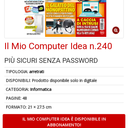
1
n
in
Il Mio Computer Idea n.240
di
PIÙ SICURI SENZA PASSWORD
TIPOLOGIA:
arretrati
6
DISPONIBILI:
Prodotto disponibile solo in digitale
n
CATEGORIA:
Informatica
in
di
PAGINE: 48
FORMATO: 21 × 27.5 cm
IL MIO COMPUTER IDEA È DISPONIBILE IN
ABBONAMENTO!