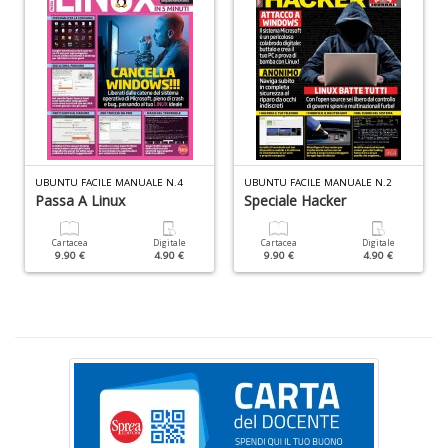
Fa
C
n
+
D
UBUNTU FACILE MANUALE N.4
UBUNTU FACILE MANUALE N.2
Passa A Linux
Speciale Hacker
Cartacea
Digitale
Cartacea
Digitale
9.90 €
4.90 €
9.90 €
4.90 €
C
&
C
n
+
D