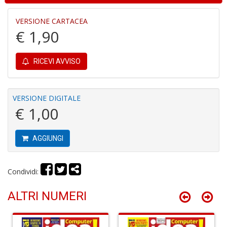
VERSIONE CARTACEA
Fi
€ 1,90
I
L
P
RICEVI AVVISO
C
S
n
+
VERSIONE DIGITALE
D
€ 1,00
AGGIUNGI
Fi
U
Condividi:
L
U
ALTRI NUMERI
di
G
S
n