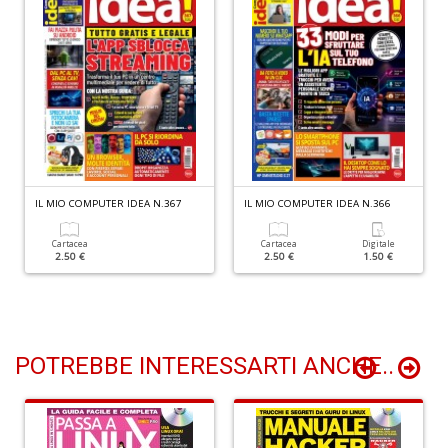
+
D
V
r
d
IL MIO COMPUTER IDEA N.367
IL MIO COMPUTER IDEA N.366
n
vo
U
Cartacea
Cartacea
Digitale
2.50 €
2.50 €
1.50 €
m
in
c
d
n
+
POTREBBE INTERESSARTI ANCHE..
D