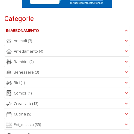
F
Categorie
W
G
IN ABBONAMENTO
n
+
Animali
(7)
D
Arredamento
(4)
Bambini
(2)
Benessere
(3)
Bici
(1)
A
Comics
(1)
L
Creatività
(13)
O
C
Cucina
(9)
n
Enigmistica
(35)