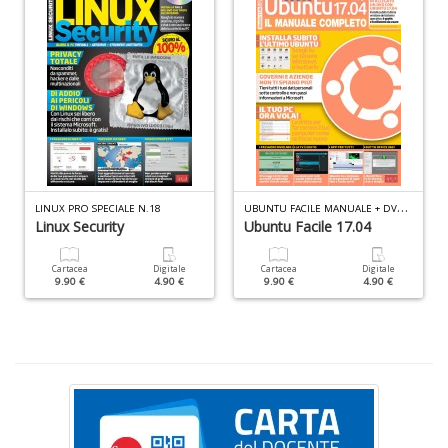
so
c
i
B
U
F
n
+
D
U
BUNTU FACILE MANUALE + DVD N.3
LINUX PRO SPECIALE N.18
Linux Security
Ubuntu Facile 17.04
Cartacea
Digitale
Cartacea
Digitale
9.90 €
4.90 €
9.90 €
4.90 €
N
f
il
fi
M
O
S
n
+