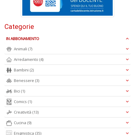
D
Categorie
Ci
IN ABBONAMENTO
R
Animali
(7)
n
+
Arredamento
(4)
D
Bambini
(2)
Benessere
(3)
Bici
(1)
Comics
(1)
A
Creatività
(13)
L
Cucina
(9)
O
C
Enigmistica
(35)
n