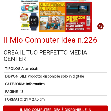
4
n
in
di
Il Mio Computer Idea n.226
6
CREA IL TUO PERFETTO MEDIA
n
CENTER
in
di
TIPOLOGIA:
arretrati
DISPONIBILI:
Prodotto disponibile solo in digitale
CATEGORIA:
Informatica
PAGINE: 48
FORMATO: 21 × 27.5 cm
S
a
IL MIO COMPUTER IDEA È DISPONIBILE IN
fi