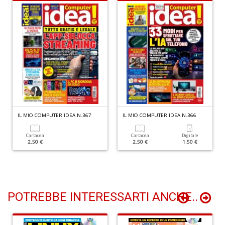
T
e
i
Il
M
C
M
n
+
IL MIO COMPUTER IDEA N.367
IL MIO COMPUTER IDEA N.366
D
Cartacea
Cartacea
Digitale
2.50 €
2.50 €
1.50 €
POTREBBE INTERESSARTI ANCHE..
C
f
i