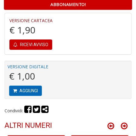
ABBONAMENTO!
pr
Pr
Fi
VERSIONE CARTACEA
S
€ 1,90
n
+
D
RICEVI AVVISO
VERSIONE DIGITALE
€ 1,00
A
W
c
Z
AGGIUNGI
L
P
D
Condividi:
n
+
ALTRI NUMERI
D