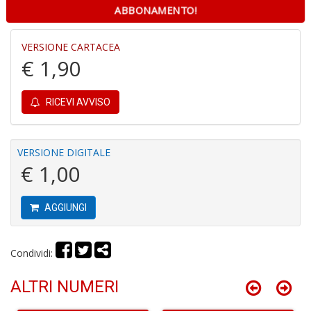
ABBONAMENTO!
C
VERSIONE CARTACEA
fo
€ 1,90
e
fe
c
RICEVI AVVISO
lo
y
V
lo
VERSIONE DIGITALE
Y
€ 1,00
M
n
+
AGGIUNGI
D
Condividi:
M
v
ALTRI NUMERI
2
M