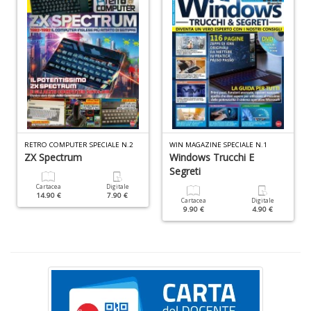
L
d
t
I
L
C
RETRO COMPUTER SPECIALE N.2
WIN MAGAZINE SPECIALE N.1
n
ZX Spectrum
Windows Trucchi E
+
Segreti
D
Cartacea
Digitale
14.90 €
7.90 €
Cartacea
Digitale
9.90 €
4.90 €
E
c
c
n
s