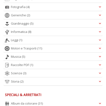
Fotografia
(4)
Generiche
(2)
Giardinaggio
(5)
A
L
Informatica
(8)
O
C
Leggi
(1)
n
Motori e Trasporti
(11)
Musica
(5)
Raccolte PDF
(1)
Scienze
(3)
Storia
(2)
SPECIALI & ARRETRATI
Album da colorare
(31)