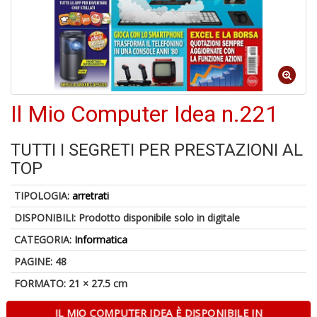
6
n
Il Mio Computer Idea n.221
in
di
TUTTI I SEGRETI PER PRESTAZIONI AL
TOP
TIPOLOGIA:
arretrati
4
DISPONIBILI:
Prodotto disponibile solo in digitale
n
in
CATEGORIA:
Informatica
di
PAGINE: 48
FORMATO: 21 × 27.5 cm
IL MIO COMPUTER IDEA È DISPONIBILE IN