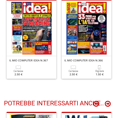
di
F
tu
i
p
n
+
D
IL MIO COMPUTER IDEA N.367
IL MIO COMPUTER IDEA N.366
In
C
Cartacea
Cartacea
Digitale
2.50 €
2.50 €
1.50 €
C
C
S
n
+
D
POTREBBE INTERESSARTI ANCHE..