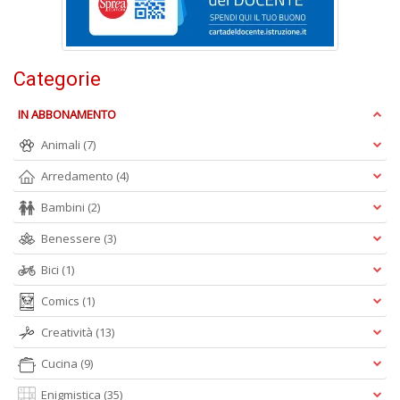
P
F
n
+
Categorie
D
IN ABBONAMENTO
Animali
(7)
Arredamento
(4)
R
+
Bambini
(2)
ki
2
Benessere
(3)
m
Pr
Bici
(1)
P
C
Comics
(1)
n
Creatività
(13)
+
D
Cucina
(9)
Enigmistica
(35)