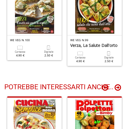
B
cl
WE VEG N.100
WE VEG N.99
L
Verza, La Salute Dall'orto
S
n
Cartacea
Digitale
4.90 €
2.50 €
+
Cartacea
Digitale
4.90 €
2.50 €
D
POTREBBE INTERESSARTI ANCHE..
P
C
S
E