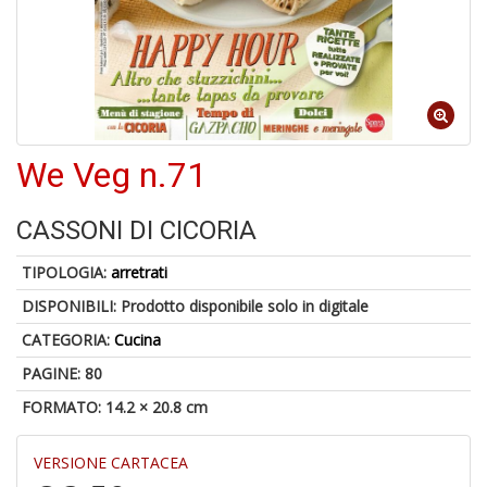
4
n
We Veg n.71
in
di
CASSONI DI CICORIA
TIPOLOGIA:
arretrati
DISPONIBILI:
Prodotto disponibile solo in digitale
U
CATEGORIA:
Cucina
A
c
PAGINE: 80
B
FORMATO: 14.2 × 20.8 cm
VERSIONE CARTACEA