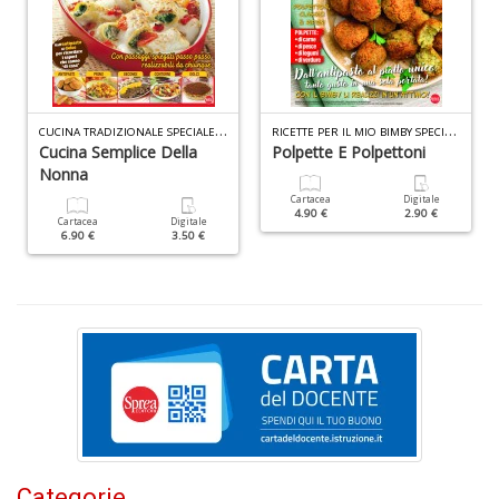
n
+
D
C
UCINA TRADIZIONALE SPECIALE N.10
R
ICETTE PER IL MIO BIMBY SPECIALE N.9
Cucina Semplice Della
Polpette E Polpettoni
Nonna
M
di
Cartacea
Digitale
4.90 €
2.90 €
F
Cartacea
Digitale
6.90 €
3.50 €
n
+
D
M
B
T
G
Categorie
n