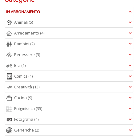
+
D
IN ABBONAMENTO
Animali
(5)
Arredamento
(4)
Bambini
(2)
Benessere
(3)
A
Bici
(1)
L
O
Comics
(1)
C
n
Creatività
(13)
Cucina
(9)
Enigmistica
(35)
Fotografia
(4)
Generiche
(2)