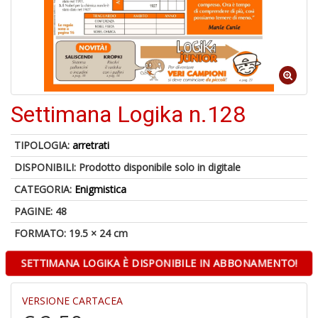
6
n
in
di
Settimana Logika n.128
TIPOLOGIA:
arretrati
DISPONIBILI:
Prodotto disponibile solo in digitale
A
p
CATEGORIA:
Enigmistica
u
a
PAGINE: 48
a
FORMATO: 19.5 × 24 cm
C
G
SETTIMANA LOGIKA È DISPONIBILE IN ABBONAMENTO!
VERSIONE CARTACEA