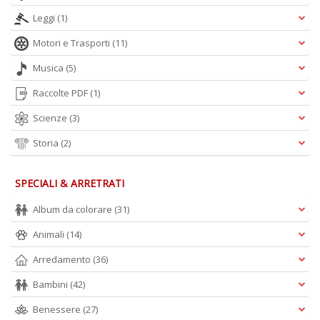
L
O
Leggi
(1)
C
n
Motori e Trasporti
(11)
Musica
(5)
Raccolte PDF
(1)
Scienze
(3)
Storia
(2)
SPECIALI & ARRETRATI
Album da colorare
(31)
Animali
(14)
Arredamento
(36)
Bambini
(42)
Benessere
(27)