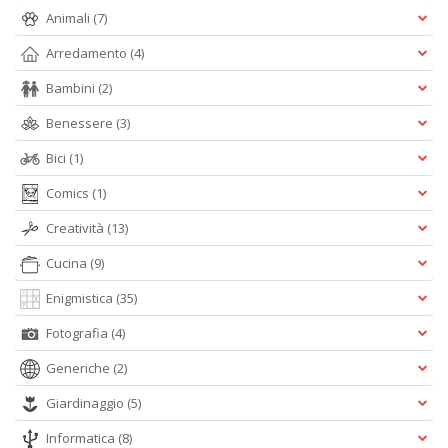
Animali
(7)
Arredamento
(4)
M
Ai
Bambini
(2)
P
1
Benessere
(3)
e
M
Bici
(1)
M
M
Comics
(1)
M
n
Creatività
(13)
+
Cucina
(9)
D
Enigmistica
(35)
Fotografia
(4)
Generiche
(2)
Giardinaggio
(5)
A
Informatica
(8)