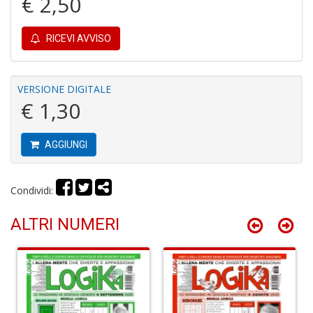
€ 2,50
P
RICEVI AVVISO
C
C
S
VERSIONE DIGITALE
n
+
€ 1,30
D
AGGIUNGI
Condividi:
R
ri
ALTRI NUMERI
C
T
S
n
+
D