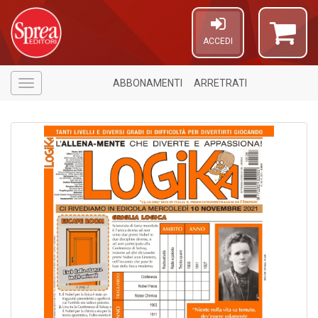
ACCEDI
ABBONAMENTI
ARRETRATI
Menù
1
n
in
di