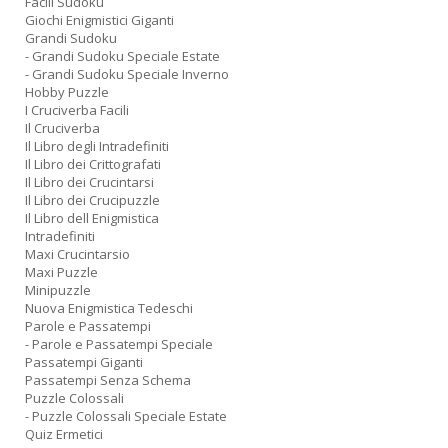
Facili Sudoku
Giochi Enigmistici Giganti
Grandi Sudoku
- Grandi Sudoku Speciale Estate
- Grandi Sudoku Speciale Inverno
Hobby Puzzle
I Cruciverba Facili
Il Cruciverba
Il Libro degli Intradefiniti
Il Libro dei Crittografati
Il Libro dei Crucintarsi
Il Libro dei Crucipuzzle
Il Libro dell Enigmistica
Intradefiniti
Maxi Crucintarsio
Maxi Puzzle
Minipuzzle
Nuova Enigmistica Tedeschi
Parole e Passatempi
- Parole e Passatempi Speciale
Passatempi Giganti
Passatempi Senza Schema
Puzzle Colossali
- Puzzle Colossali Speciale Estate
Quiz Ermetici