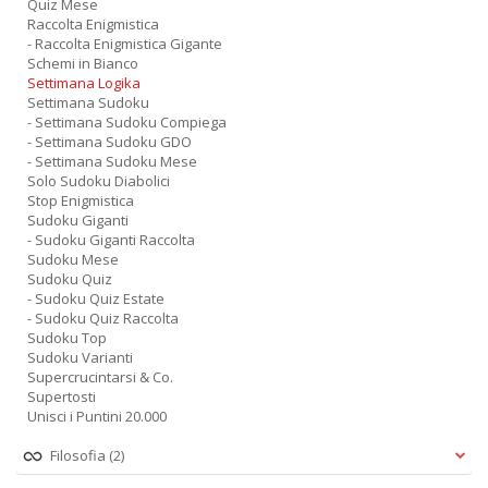
Quiz Mese
Raccolta Enigmistica
- Raccolta Enigmistica Gigante
Schemi in Bianco
Settimana Logika
Settimana Sudoku
- Settimana Sudoku Compiega
- Settimana Sudoku GDO
- Settimana Sudoku Mese
Solo Sudoku Diabolici
Stop Enigmistica
Sudoku Giganti
- Sudoku Giganti Raccolta
Sudoku Mese
Sudoku Quiz
- Sudoku Quiz Estate
- Sudoku Quiz Raccolta
Sudoku Top
Sudoku Varianti
Supercrucintarsi & Co.
Supertosti
Unisci i Puntini 20.000
Filosofia
(2)