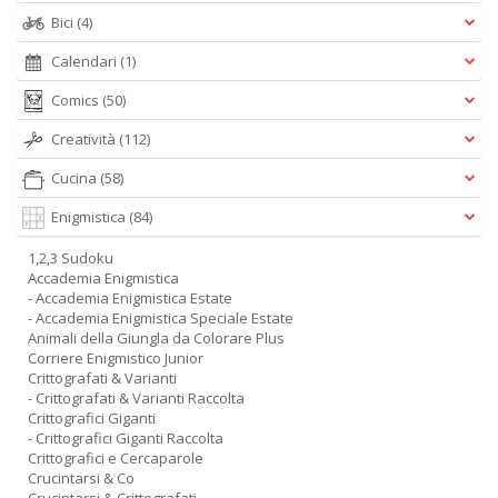
Bici
(4)
Calendari
(1)
Comics
(50)
Creatività
(112)
Cucina
(58)
Enigmistica
(84)
1,2,3 Sudoku
Accademia Enigmistica
- Accademia Enigmistica Estate
- Accademia Enigmistica Speciale Estate
Animali della Giungla da Colorare Plus
Corriere Enigmistico Junior
Crittografati & Varianti
- Crittografati & Varianti Raccolta
Crittografici Giganti
- Crittografici Giganti Raccolta
Crittografici e Cercaparole
Crucintarsi & Co