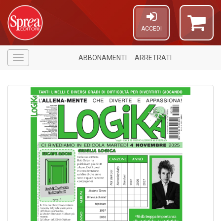
ACCEDI
ABBONAMENTI
ARRETRATI
Menù
1
n
in
di