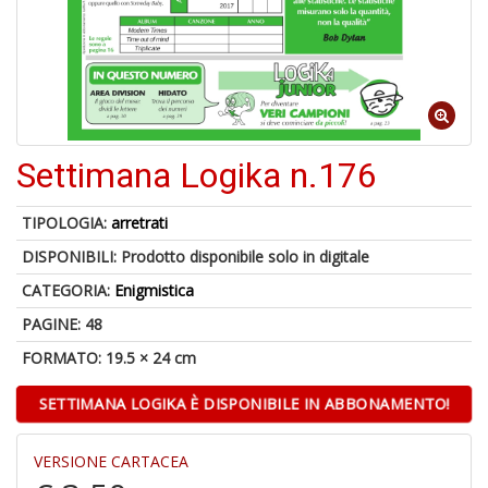
U
a
di
di
A
Settimana Logika n.176
TIPOLOGIA:
arretrati
DISPONIBILI:
Prodotto disponibile solo in digitale
CATEGORIA:
Enigmistica
PAGINE: 48
1
FORMATO: 19.5 × 24 cm
f
d
SETTIMANA LOGIKA È DISPONIBILE IN ABBONAMENTO!
L
M
B
VERSIONE CARTACEA
+