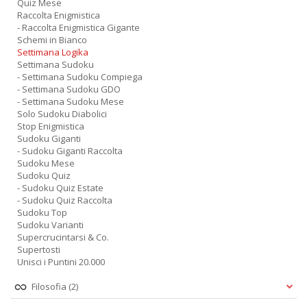
Quiz Mese
Raccolta Enigmistica
- Raccolta Enigmistica Gigante
Schemi in Bianco
Settimana Logika
Settimana Sudoku
- Settimana Sudoku Compiega
- Settimana Sudoku GDO
- Settimana Sudoku Mese
Solo Sudoku Diabolici
Stop Enigmistica
Sudoku Giganti
- Sudoku Giganti Raccolta
Sudoku Mese
Sudoku Quiz
- Sudoku Quiz Estate
- Sudoku Quiz Raccolta
Sudoku Top
Sudoku Varianti
Supercrucintarsi & Co.
Supertosti
Unisci i Puntini 20.000
Filosofia
(2)