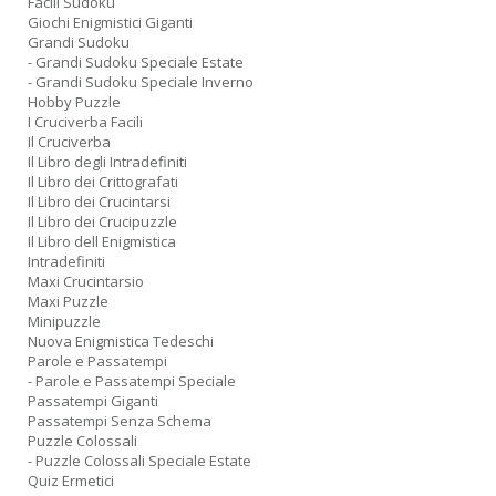
Facili Sudoku
Giochi Enigmistici Giganti
Grandi Sudoku
- Grandi Sudoku Speciale Estate
- Grandi Sudoku Speciale Inverno
Hobby Puzzle
I Cruciverba Facili
Il Cruciverba
Il Libro degli Intradefiniti
Il Libro dei Crittografati
Il Libro dei Crucintarsi
Il Libro dei Crucipuzzle
Il Libro dell Enigmistica
Intradefiniti
Maxi Crucintarsio
Maxi Puzzle
Minipuzzle
Nuova Enigmistica Tedeschi
Parole e Passatempi
- Parole e Passatempi Speciale
Passatempi Giganti
Passatempi Senza Schema
Puzzle Colossali
- Puzzle Colossali Speciale Estate
Quiz Ermetici