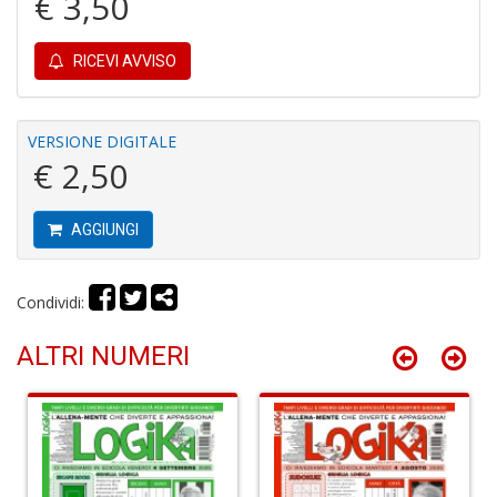
€ 3,50
S
C
RICEVI AVVISO
VERSIONE DIGITALE
€ 2,50
L
AGGIUNGI
v
F
Tu
Condividi:
p
C
G
ALTRI NUMERI
n
+
D