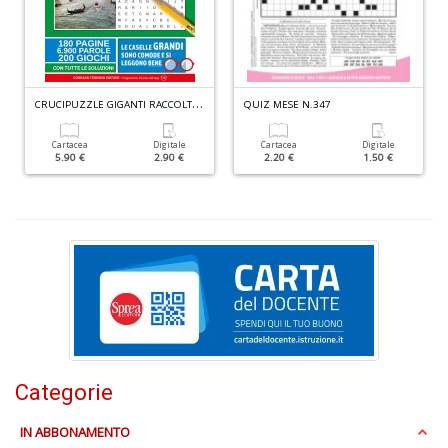
+
D
C
RUCIPUZZLE GIGANTI RACCOLTA N.2
QUIZ MESE N.347
Cartacea
Digitale
Cartacea
Digitale
5.90 €
2.90 €
2.20 €
1.50 €
C
G
n
+
D
Cr
Categorie
G
n
IN ABBONAMENTO
+