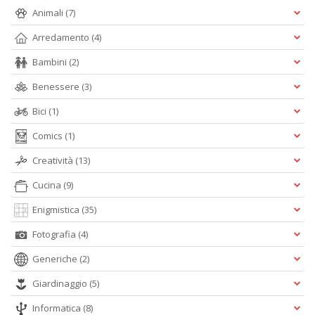
D
Animali
(7)
Arredamento
(4)
Bambini
(2)
Benessere
(3)
S
G
Bici
(1)
n
+
Comics
(1)
D
Creatività
(13)
Cucina
(9)
Enigmistica
(35)
Fotografia
(4)
Generiche
(2)
A
L
Giardinaggio
(5)
O
C
Informatica
(8)
n