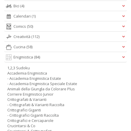
Bici
(4)
Calendari
(1)
Comics
(50)
Creatività
(112)
Cucina
(58)
Enigmistica
(84)
1,2,3 Sudoku
Accademia Enigmistica
- Accademia Enigmistica Estate
- Accademia Enigmistica Speciale Estate
Animali della Giungla da Colorare Plus
Corriere Enigmistico Junior
Crittografati & Varianti
- Crittografati & Varianti Raccolta
Crittografici Giganti
- Crittografici Giganti Raccolta
Crittografici e Cercaparole
Crucintarsi & Co