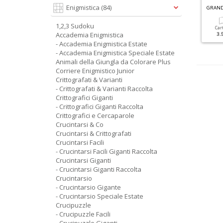
C
RUCIPUZZLE GIGANTI RACCOLTA N.2
G
RANDI SUDOKU SPECIALE INVERNO N.6
Enigmistica
(84)
1,2,3 Sudoku
Cartacea
Digitale
Cartacea
Digitale
Car
Accademia Enigmistica
5.90 €
2.90 €
3.50 €
1.50 €
3.
- Accademia Enigmistica Estate
- Accademia Enigmistica Speciale Estate
Animali della Giungla da Colorare Plus
Corriere Enigmistico Junior
Crittografati & Varianti
- Crittografati & Varianti Raccolta
Crittografici Giganti
- Crittografici Giganti Raccolta
Crittografici e Cercaparole
Crucintarsi & Co
Crucintarsi & Crittografati
Crucintarsi Facili
- Crucintarsi Facili Giganti Raccolta
Crucintarsi Giganti
- Crucintarsi Giganti Raccolta
Crucintarsio
- Crucintarsio Gigante
- Crucintarsio Speciale Estate
Crucipuzzle
- Crucipuzzle Facili