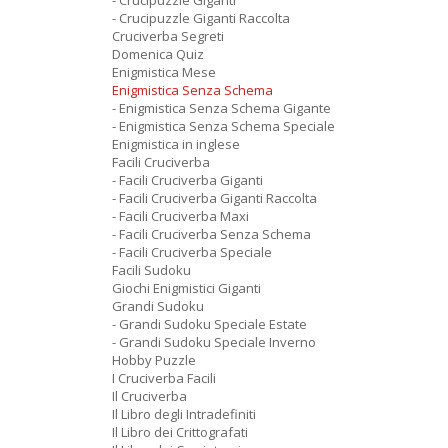
- Crucipuzzle Giganti
- Crucipuzzle Giganti Raccolta
Cruciverba Segreti
Domenica Quiz
Enigmistica Mese
Enigmistica Senza Schema
- Enigmistica Senza Schema Gigante
- Enigmistica Senza Schema Speciale
Enigmistica in inglese
Facili Cruciverba
- Facili Cruciverba Giganti
- Facili Cruciverba Giganti Raccolta
- Facili Cruciverba Maxi
- Facili Cruciverba Senza Schema
- Facili Cruciverba Speciale
Facili Sudoku
Giochi Enigmistici Giganti
Grandi Sudoku
- Grandi Sudoku Speciale Estate
- Grandi Sudoku Speciale Inverno
Hobby Puzzle
I Cruciverba Facili
Il Cruciverba
Il Libro degli Intradefiniti
Il Libro dei Crittografati