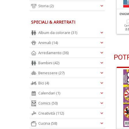
Storia
(2)
NIGMISTICA SENZA SCHEMA N.85
ENIGMISTICA SENZA SCHEMA N.84
ENIGM
SPECIALI & ARRETRATI
Cartacea
Digitale
Cartacea
Digitale
Car
1.90 €
1.00 €
1.90 €
1.00 €
2.
Album da colorare
(31)
Animali
(14)
Arredamento
(36)
POTR
Bambini
(42)
Benessere
(27)
Bici
(4)
Calendari
(1)
Comics
(50)
Creatività
(112)
Cucina
(58)