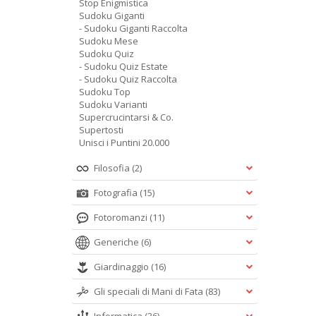
Stop Enigmistica
Sudoku Giganti
- Sudoku Giganti Raccolta
Sudoku Mese
Sudoku Quiz
- Sudoku Quiz Estate
- Sudoku Quiz Raccolta
Sudoku Top
Sudoku Varianti
Supercrucintarsi & Co.
Supertosti
Unisci i Puntini 20.000
Filosofia
(2)
Fotografia
(15)
Fotoromanzi
(11)
Generiche
(6)
Giardinaggio
(16)
Gli speciali di Mani di Fata
(83)