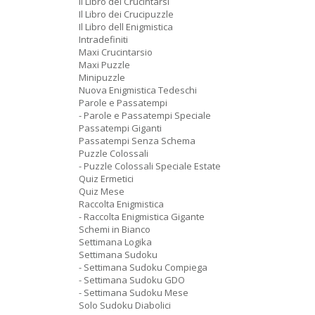
Il Libro dei Crucintarsi
Il Libro dei Crucipuzzle
Il Libro dell Enigmistica
Intradefiniti
Maxi Crucintarsio
Maxi Puzzle
Minipuzzle
Nuova Enigmistica Tedeschi
Parole e Passatempi
- Parole e Passatempi Speciale
Passatempi Giganti
Passatempi Senza Schema
Puzzle Colossali
- Puzzle Colossali Speciale Estate
Quiz Ermetici
Quiz Mese
Raccolta Enigmistica
- Raccolta Enigmistica Gigante
Schemi in Bianco
Settimana Logika
Settimana Sudoku
- Settimana Sudoku Compiega
- Settimana Sudoku GDO
- Settimana Sudoku Mese
Solo Sudoku Diabolici