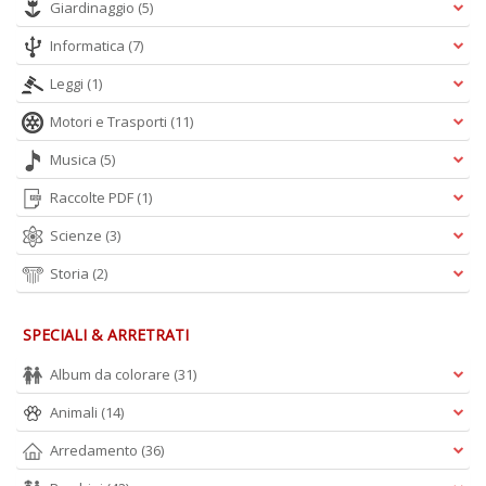
Giardinaggio
(5)
Informatica
(7)
A
Leggi
(1)
L
O
Motori e Trasporti
(11)
C
Musica
(5)
n
Raccolte PDF
(1)
Scienze
(3)
Storia
(2)
SPECIALI & ARRETRATI
Album da colorare
(31)
Animali
(14)
Arredamento
(36)