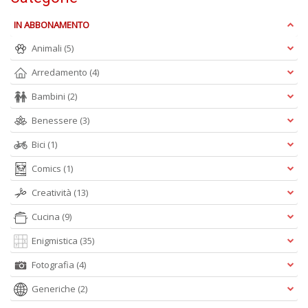
Ul
M
IN ABBONAMENTO
M
n
Animali
(5)
+
D
Arredamento
(4)
Bambini
(2)
Benessere
(3)
Bici
(1)
C
di
Comics
(1)
c
W
Creatività
(13)
V
n
Cucina
(9)
+
Enigmistica
(35)
D
Fotografia
(4)
Generiche
(2)