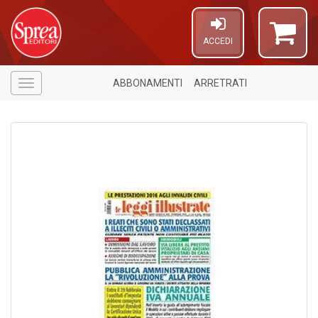
ACCEDI
ABBONAMENTI
ARRETRATI
Menù
A
P
T
A