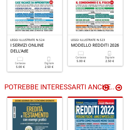
F
P
C
n
+
D
LEGGI ILLUSTRATE N.524
LEGGI ILLUSTRATE N.523
I SERVIZI ONLINE
MODELLO REDDITI 2026
DELL’AdE
Cartacea
Digitale
Il
5.00 €
2.50 €
Cartacea
Digitale
m
5.00 €
2.50 €
O
2
Il
POTREBBE INTERESSARTI ANCHE..
M
G
S
n
+
D