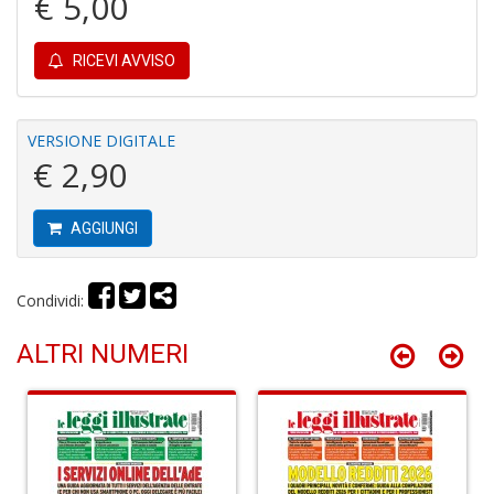
€ 5,00
A
RICEVI AVVISO
VERSIONE DIGITALE
€ 2,90
S
2
AGGIUNGI
M
C
n
Condividi:
+
D
ALTRI NUMERI
M
di