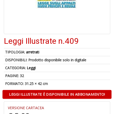
A
di
a
a
Leggi Illustrate n.409
B
d
TIPOLOGIA:
arretrati
DISPONIBILI:
Prodotto disponibile solo in digitale
CATEGORIA:
Leggi
PAGINE: 32
FORMATO: 31.25 × 42 cm
A
LEGGI ILLUSTRATE È DISPONIBILE IN ABBONAMENTO!
à
M
VERSIONE CARTACEA
D
C