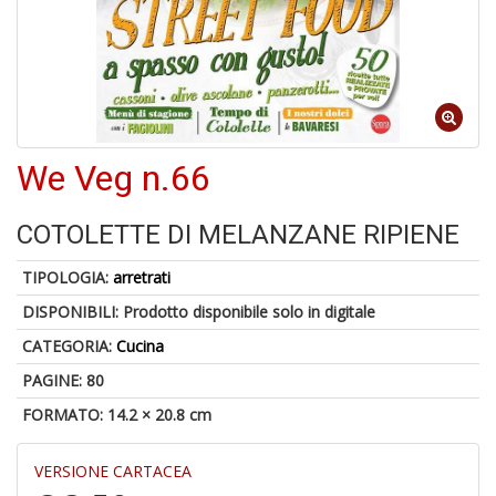
6
n
c
c
We Veg n.66
di
in
o
COTOLETTE DI MELANZANE RIPIENE
TIPOLOGIA:
arretrati
DISPONIBILI:
Prodotto disponibile solo in digitale
CATEGORIA:
Cucina
A
a
PAGINE: 80
G
S
FORMATO: 14.2 × 20.8 cm
VERSIONE CARTACEA