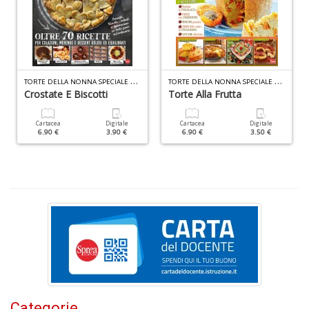
Fr
di
T
ORTE DELLA NONNA SPECIALE N.52
T
ORTE DELLA NONNA SPECIALE N.48
m
Crostate E Biscotti
Torte Alla Frutta
e
c
Cartacea
Digitale
Cartacea
Digitale
R
6.90 €
3.90 €
6.90 €
3.50 €
T
n
+
D
C
G
n
+
Categorie