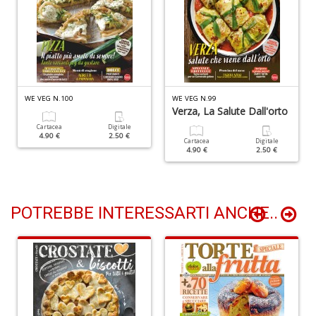
S
d
m
H
D
n
WE VEG N.100
WE VEG N.99
+
Verza, La Salute Dall'orto
D
Cartacea
Digitale
4.90 €
2.50 €
Cartacea
Digitale
4.90 €
2.50 €
POTREBBE INTERESSARTI ANCHE..
N
c
S
n
+
D