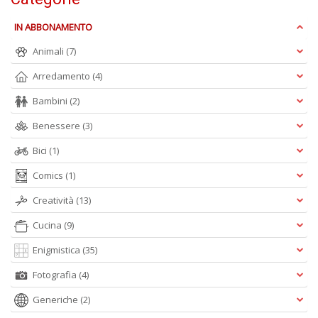
D
IN ABBONAMENTO
Animali
(7)
Arredamento
(4)
Bambini
(2)
A
Benessere
(3)
L
O
Bici
(1)
C
n
Comics
(1)
Creatività
(13)
Cucina
(9)
Enigmistica
(35)
Fotografia
(4)
Generiche
(2)