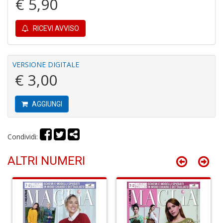
€ 5,90
e
B
I
RICEVI AVVISO
L
C
S
n
VERSIONE DIGITALE
+
€ 3,00
D
AGGIUNGI
L
Condividi:
R
d
ALTRI NUMERI
O
C
T
S
n
+
D