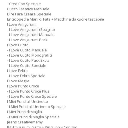
- Creo Con Speciale
Cucito Creativo Manuale
Dire Fare Creare Speciale
Enciclopedia Mani di Fata + Macchina da cucire tascabile
I Love Amigurumi
- I Love Amigurumi (Spagna)
- I Love Amigurumi Manuale
- I Love Amigurumi Pack
I Love Cucito
- I Love Cucito Manuale
- I Love Cucito Monografici
- I Love Cucito Pack Extra
- I Love Cucito Speciale
I Love Feltro
- I Love Feltro Speciale
I Love Maglia
I Love Punto Croce
- I Love Punto Croce Plus
- I Love Punto Croce Speciale
I Miei Punti all Uncinetto
- I Miei Punti all Uncinetto Speciale
I Miei Punti di Maglia
- I Miei Punti di Maglia Speciale
Jeans Creativemamy
Kit Amigurumi Gatto + Pinguino + Coniglio