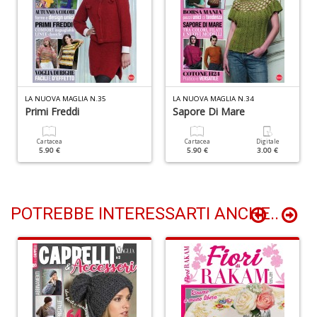
I
V
LA NUOVA MAGLIA N.35
LA NUOVA MAGLIA N.34
r
Primi Freddi
Sapore Di Mare
d
n
C
Cartacea
Cartacea
Digitale
5.90 €
5.90 €
3.00 €
F
n
+
D
POTREBBE INTERESSARTI ANCHE..
B