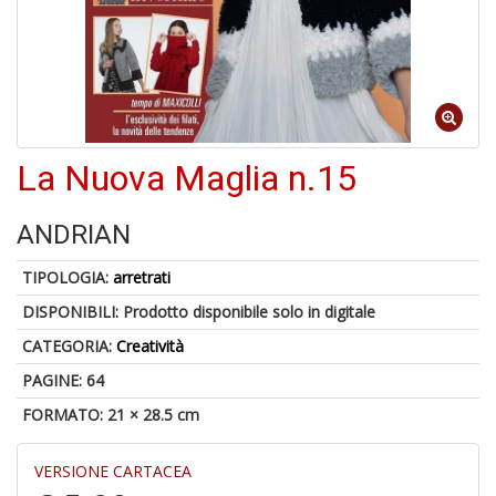
6
f
La Nuova Maglia n.15
A
p
ANDRIAN
1
a
TIPOLOGIA:
arretrati
a
C
DISPONIBILI:
Prodotto disponibile solo in digitale
CATEGORIA:
Creatività
PAGINE: 64
FORMATO: 21 × 28.5 cm
VERSIONE CARTACEA
Bi