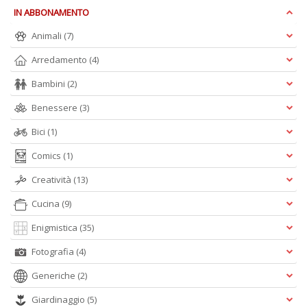
n
IN ABBONAMENTO
+
Animali
(7)
D
Arredamento
(4)
Bambini
(2)
Benessere
(3)
Bici
(1)
A
Comics
(1)
L
O
Creatività
(13)
C
n
Cucina
(9)
Enigmistica
(35)
Fotografia
(4)
Generiche
(2)
Giardinaggio
(5)