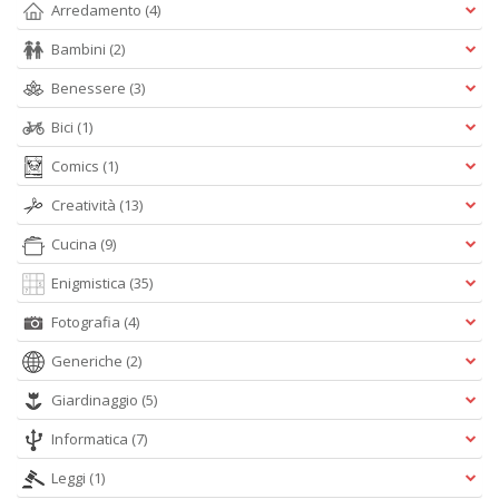
Arredamento
(4)
D
Bambini
(2)
Benessere
(3)
Bici
(1)
Q
P
Comics
(1)
n
Creatività
(13)
+
D
Cucina
(9)
Enigmistica
(35)
Fotografia
(4)
Generiche
(2)
Giardinaggio
(5)
A
L
Informatica
(7)
O
Leggi
(1)
C
n