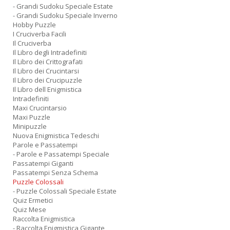
- Grandi Sudoku Speciale Estate
- Grandi Sudoku Speciale Inverno
Hobby Puzzle
I Cruciverba Facili
Il Cruciverba
Il Libro degli Intradefiniti
Il Libro dei Crittografati
Il Libro dei Crucintarsi
Il Libro dei Crucipuzzle
Il Libro dell Enigmistica
Intradefiniti
Maxi Crucintarsio
Maxi Puzzle
Minipuzzle
Nuova Enigmistica Tedeschi
Parole e Passatempi
- Parole e Passatempi Speciale
Passatempi Giganti
Passatempi Senza Schema
Puzzle Colossali
- Puzzle Colossali Speciale Estate
Quiz Ermetici
Quiz Mese
Raccolta Enigmistica
- Raccolta Enigmistica Gigante