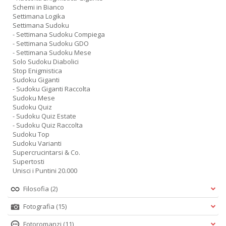
Schemi in Bianco
Settimana Logika
Settimana Sudoku
- Settimana Sudoku Compiega
- Settimana Sudoku GDO
- Settimana Sudoku Mese
Solo Sudoku Diabolici
Stop Enigmistica
Sudoku Giganti
- Sudoku Giganti Raccolta
Sudoku Mese
Sudoku Quiz
- Sudoku Quiz Estate
- Sudoku Quiz Raccolta
Sudoku Top
Sudoku Varianti
Supercrucintarsi & Co.
Supertosti
Unisci i Puntini 20.000
Filosofia
(2)
Fotografia
(15)
Fotoromanzi
(11)