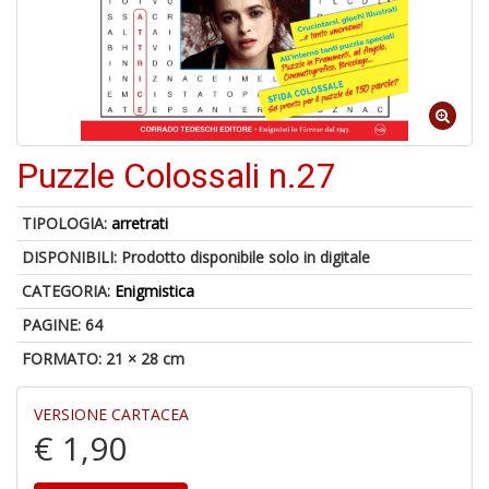
Puzzle Colossali n.27
1
n
c
TIPOLOGIA:
arretrati
c
DISPONIBILI:
Prodotto disponibile solo in digitale
di
in
CATEGORIA:
Enigmistica
o
PAGINE: 64
FORMATO: 21 × 28 cm
VERSIONE CARTACEA
1
€ 1,90
n
in