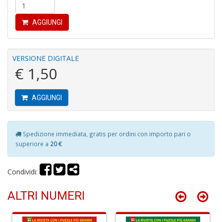
u
M
AGGIUNGI
n
+
D
VERSIONE DIGITALE
€ 1,50
R
M
AGGIUNGI
di
F
tu
i
Spedizione immediata, gratis per ordini con importo pari o
p
superiore a
20 €
n
+
D
Condividi:
ALTRI NUMERI