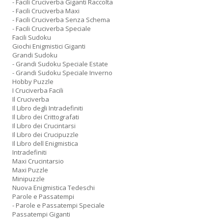
- Facili Cruciverba Giganti Raccolta
- Facili Cruciverba Maxi
- Facili Cruciverba Senza Schema
- Facili Cruciverba Speciale
Facili Sudoku
Giochi Enigmistici Giganti
Grandi Sudoku
- Grandi Sudoku Speciale Estate
- Grandi Sudoku Speciale Inverno
Hobby Puzzle
I Cruciverba Facili
Il Cruciverba
Il Libro degli Intradefiniti
Il Libro dei Crittografati
Il Libro dei Crucintarsi
Il Libro dei Crucipuzzle
Il Libro dell Enigmistica
Intradefiniti
Maxi Crucintarsio
Maxi Puzzle
Minipuzzle
Nuova Enigmistica Tedeschi
Parole e Passatempi
- Parole e Passatempi Speciale
Passatempi Giganti