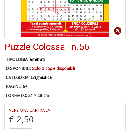
C
J
Puzzle Colossali n.56
4
n
TIPOLOGIA:
arretrati
in
DISPONIBILI:
Solo 3 copie disponibili
di
CATEGORIA:
Enigmistica
PAGINE: 64
FORMATO: 21 × 28 cm
VERSIONE CARTACEA
S
€ 2,50
fi
M
al