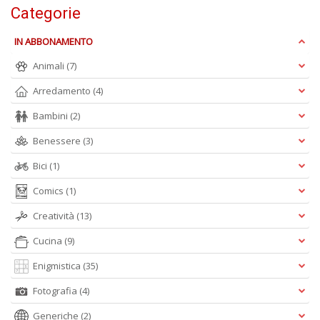
A
Categorie
e
Y
IN ABBONAMENTO
V
lo
Animali
(7)
Y
n
Arredamento
(4)
+
D
Bambini
(2)
Benessere
(3)
Bici
(1)
Comics
(1)
Creatività
(13)
A
Cucina
(9)
L
O
Enigmistica
(35)
C
n
Fotografia
(4)
Generiche
(2)