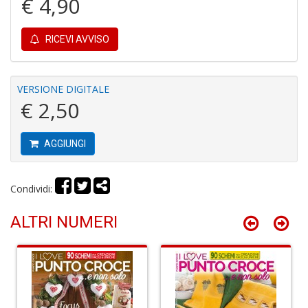
€ 4,90
1
f
RICEVI AVVISO
VERSIONE DIGITALE
€ 2,50
Il
G
AGGIUNGI
A
C
S
Condividi:
n
+
D
ALTRI NUMERI
A
R