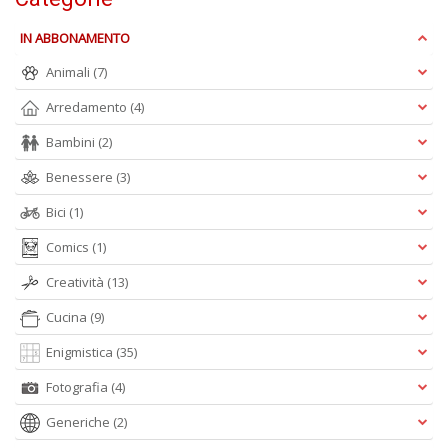
IN ABBONAMENTO
W
Animali
(7)
e
i
Arredamento
(4)
s
Bambini
(2)
p
s
Benessere
(3)
i
la
Bici
(1)
Il
M
Comics
(1)
C
I
Creatività
(13)
n
+
Cucina
(9)
D
Enigmistica
(35)
Fotografia
(4)
Generiche
(2)