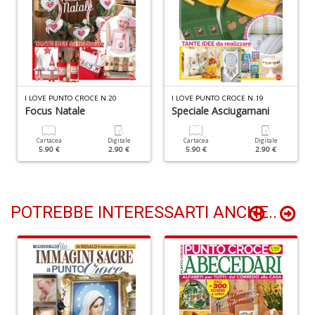
Y
&
R
M
n
+
D
I LOVE PUNTO CROCE N.20
I LOVE PUNTO CROCE N.19
Focus Natale
Speciale Asciugamani
Cartacea
Digitale
Cartacea
Digitale
5.90 €
2.90 €
5.90 €
2.90 €
M
di
F
B
POTREBBE INTERESSARTI ANCHE..
n
+
D