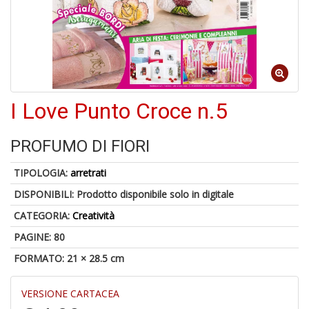
M
C
V
I Love Punto Croce n.5
PROFUMO DI FIORI
U
M
TIPOLOGIA:
arretrati
in
C
DISPONIBILI:
Prodotto disponibile solo in digitale
p
u
CATEGORIA:
Creatività
a
PAGINE: 80
-
C
FORMATO: 21 × 28.5 cm
VERSIONE CARTACEA