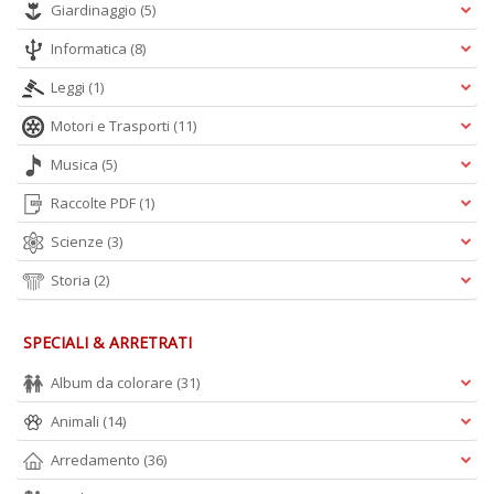
Giardinaggio
(5)
Informatica
(8)
A
L
Leggi
(1)
O
C
Motori e Trasporti
(11)
n
Musica
(5)
Raccolte PDF
(1)
Scienze
(3)
Storia
(2)
SPECIALI & ARRETRATI
Album da colorare
(31)
Animali
(14)
Arredamento
(36)