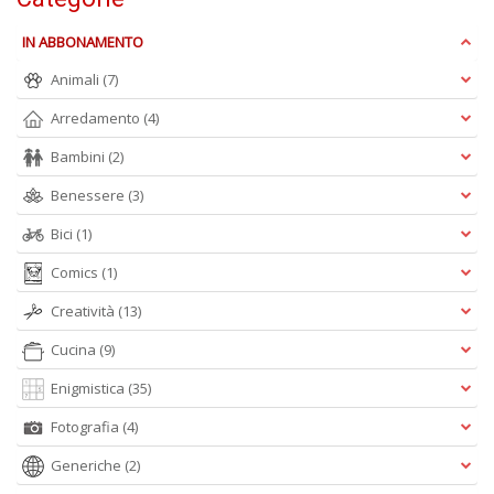
IN ABBONAMENTO
Animali
(7)
M
P
Arredamento
(4)
n
+
Bambini
(2)
D
Benessere
(3)
Bici
(1)
Comics
(1)
Creatività
(13)
Cucina
(9)
A
L
Enigmistica
(35)
O
C
Fotografia
(4)
n
Generiche
(2)