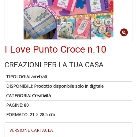
1
f
I Love Punto Croce n.10
CREAZIONI PER LA TUA CASA
6
TIPOLOGIA:
arretrati
f
DISPONIBILI:
Prodotto disponibile solo in digitale
+
di
CATEGORIA:
Creatività
in
r
PAGINE: 80
FORMATO: 21 × 28.5 cm
VERSIONE CARTACEA