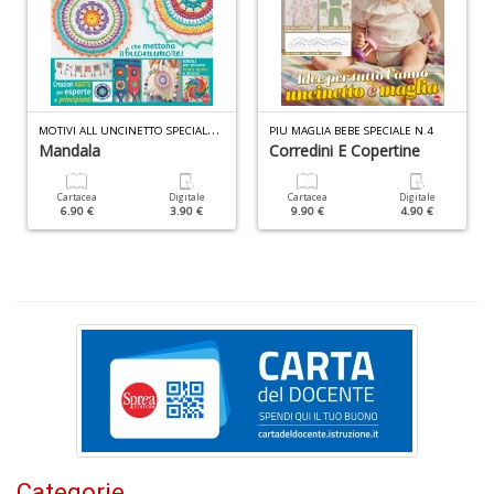
S
e
i
M
OTIVI ALL UNCINETTO SPECIALE N.1
tr
PIU MAGLIA BEBE SPECIALE N.4
ti
Mandala
Corredini E Copertine
A
C
Cartacea
Digitale
Cartacea
Digitale
n
6.90 €
3.90 €
9.90 €
4.90 €
+
D
D
Q
n
+
D
Categorie