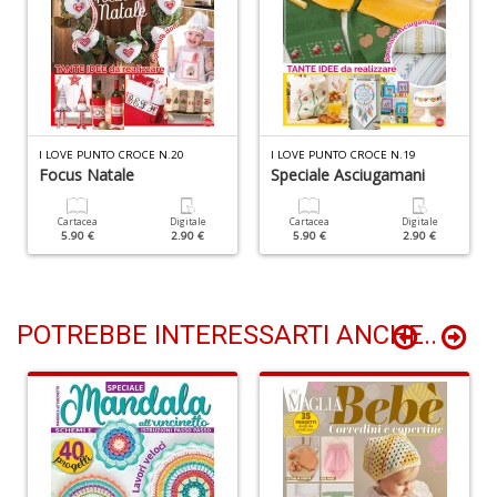
+
D
D
I LOVE PUNTO CROCE N.20
I LOVE PUNTO CROCE N.19
t
Focus Natale
Speciale Asciugamani
al
c
Cartacea
Digitale
Cartacea
Digitale
D
5.90 €
2.90 €
5.90 €
2.90 €
b
e
s
S
POTREBBE INTERESSARTI ANCHE..
n
+
D