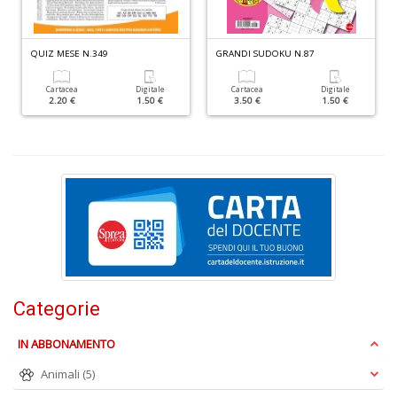
D
QUIZ MESE N.349
GRANDI SUDOKU N.87
Cartacea
Digitale
Cartacea
Digitale
2.20 €
1.50 €
3.50 €
1.50 €
N
E
T
n
+
D
Categorie
Il
IN ABBONAMENTO
ri
d
Animali
(5)
t