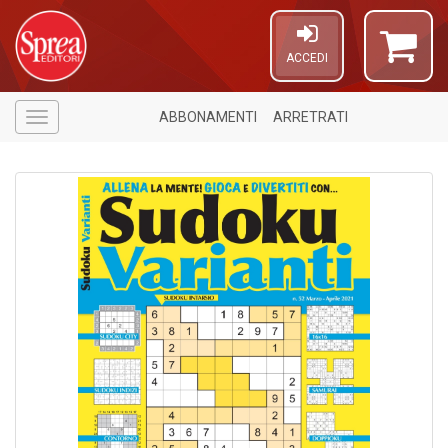
ACCEDI
ABBONAMENTI
ARRETRATI
Menù
U
a
c
E
T