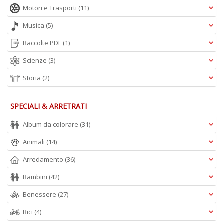
Motori e Trasporti
(11)
A
Musica
(5)
L
O
Raccolte PDF
(1)
C
Scienze
(3)
n
Storia
(2)
SPECIALI & ARRETRATI
Album da colorare
(31)
Animali
(14)
Arredamento
(36)
Bambini
(42)
Benessere
(27)
Bici
(4)