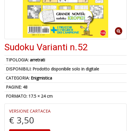
6
n
in
di
Sudoku Varianti n.52
TIPOLOGIA:
arretrati
DISPONIBILI:
Prodotto disponibile solo in digitale
CATEGORIA:
Enigmistica
U
PAGINE: 48
a
di
FORMATO: 17.5 × 24 cm
a
a
Il
VERSIONE CARTACEA
M
€ 3,50
C
I