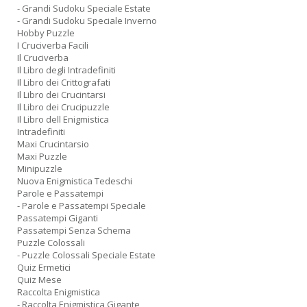
- Grandi Sudoku Speciale Estate
- Grandi Sudoku Speciale Inverno
Hobby Puzzle
I Cruciverba Facili
Il Cruciverba
Il Libro degli Intradefiniti
Il Libro dei Crittografati
Il Libro dei Crucintarsi
Il Libro dei Crucipuzzle
Il Libro dell Enigmistica
Intradefiniti
Maxi Crucintarsio
Maxi Puzzle
Minipuzzle
Nuova Enigmistica Tedeschi
Parole e Passatempi
- Parole e Passatempi Speciale
Passatempi Giganti
Passatempi Senza Schema
Puzzle Colossali
- Puzzle Colossali Speciale Estate
Quiz Ermetici
Quiz Mese
Raccolta Enigmistica
- Raccolta Enigmistica Gigante