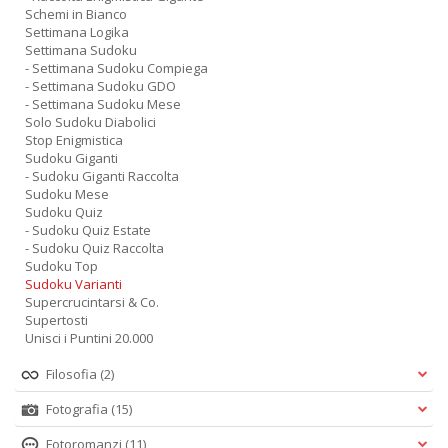
Schemi in Bianco
Settimana Logika
Settimana Sudoku
- Settimana Sudoku Compiega
- Settimana Sudoku GDO
- Settimana Sudoku Mese
Solo Sudoku Diabolici
Stop Enigmistica
Sudoku Giganti
- Sudoku Giganti Raccolta
Sudoku Mese
Sudoku Quiz
- Sudoku Quiz Estate
- Sudoku Quiz Raccolta
Sudoku Top
Sudoku Varianti
Supercrucintarsi & Co.
Supertosti
Unisci i Puntini 20.000
Filosofia
(2)
Fotografia
(15)
Fotoromanzi
(11)