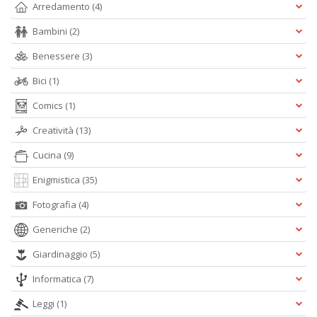
Arredamento
(4)
Ci
M
Bambini
(2)
n
+
Benessere
(3)
D
Bici
(1)
Comics
(1)
Creatività
(13)
1
d
Cucina
(9)
H
R
Enigmistica
(35)
Vi
n
Fotografia
(4)
+
Generiche
(2)
D
Giardinaggio
(5)
Informatica
(7)
Leggi
(1)