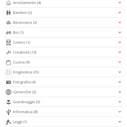
Arredamento
(4)
Bambini
(2)
S
Benessere
(3)
S
n
Bici
(1)
+
D
Comics
(1)
Creatività
(13)
Cucina
(9)
Enigmistica
(35)
Fotografia
(4)
A
Generiche
(2)
L
O
Giardinaggio
(5)
C
n
Informatica
(8)
Leggi
(1)