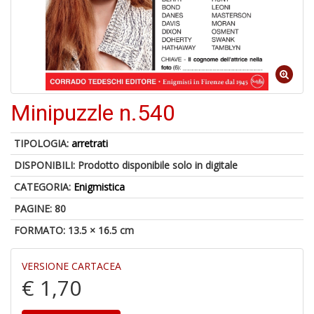
4
n
in
Minipuzzle n.540
di
TIPOLOGIA:
arretrati
DISPONIBILI:
Prodotto disponibile solo in digitale
CATEGORIA:
Enigmistica
PAGINE: 80
U
a
FORMATO: 13.5 × 16.5 cm
c
D
M
VERSIONE CARTACEA
€ 1,70