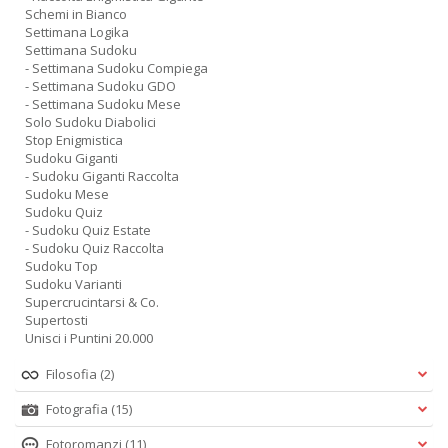
Schemi in Bianco
Settimana Logika
Settimana Sudoku
- Settimana Sudoku Compiega
- Settimana Sudoku GDO
- Settimana Sudoku Mese
Solo Sudoku Diabolici
Stop Enigmistica
Sudoku Giganti
- Sudoku Giganti Raccolta
Sudoku Mese
Sudoku Quiz
- Sudoku Quiz Estate
- Sudoku Quiz Raccolta
Sudoku Top
Sudoku Varianti
Supercrucintarsi & Co.
Supertosti
Unisci i Puntini 20.000
Filosofia
(2)
Fotografia
(15)
Fotoromanzi
(11)