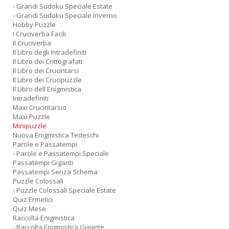
- Grandi Sudoku Speciale Estate
- Grandi Sudoku Speciale Inverno
Hobby Puzzle
I Cruciverba Facili
Il Cruciverba
Il Libro degli Intradefiniti
Il Libro dei Crittografati
Il Libro dei Crucintarsi
Il Libro dei Crucipuzzle
Il Libro dell Enigmistica
Intradefiniti
Maxi Crucintarsio
Maxi Puzzle
Minipuzzle
Nuova Enigmistica Tedeschi
Parole e Passatempi
- Parole e Passatempi Speciale
Passatempi Giganti
Passatempi Senza Schema
Puzzle Colossali
- Puzzle Colossali Speciale Estate
Quiz Ermetici
Quiz Mese
Raccolta Enigmistica
- Raccolta Enigmistica Gigante