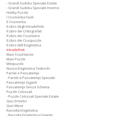
- Grandi Sudoku Speciale Estate
- Grandi Sudoku Speciale Inverno
Hobby Puzzle
I Cruciverba Facili
Il Cruciverba
Il Libro degli Intradefiniti
Il Libro dei Crittografati
Il Libro dei Crucintarsi
Il Libro dei Crucipuzzle
Il Libro dell Enigmistica
Intradefiniti
Maxi Crucintarsio
Maxi Puzzle
Minipuzzle
Nuova Enigmistica Tedeschi
Parole e Passatempi
- Parole e Passatempi Speciale
Passatempi Giganti
Passatempi Senza Schema
Puzzle Colossali
- Puzzle Colossali Speciale Estate
Quiz Ermetici
Quiz Mese
Raccolta Enigmistica
- Raccolta Enigmistica Gigante