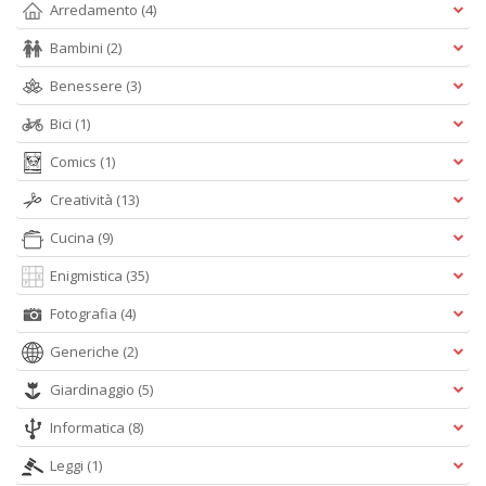
Arredamento
(4)
Bambini
(2)
A
L
Benessere
(3)
O
C
Bici
(1)
n
Comics
(1)
Creatività
(13)
Cucina
(9)
Enigmistica
(35)
Fotografia
(4)
Generiche
(2)
Giardinaggio
(5)
Informatica
(8)
Leggi
(1)