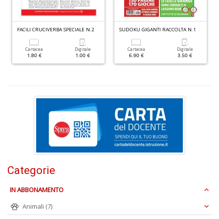
P
al
P
FACILI CRUCIVERBA SPECIALE N.2
SUDOKU GIGANTI RACCOLTA N.1
B
M
Cartacea
Digitale
Cartacea
Digitale
n
1.80 €
1.00 €
6.90 €
3.50 €
+
D
S
S
n
+
D
Categorie
IN ABBONAMENTO
Animali
(7)