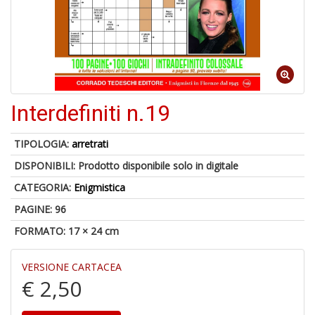
Il
F
Interdefiniti n.19
1
f
TIPOLOGIA:
arretrati
+
DISPONIBILI:
Prodotto disponibile solo in digitale
2
s
CATEGORIA:
Enigmistica
c
PAGINE: 96
FORMATO: 17 × 24 cm
VERSIONE CARTACEA
€ 2,50
S