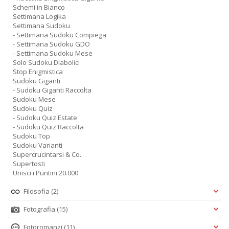
Schemi in Bianco
Settimana Logika
Settimana Sudoku
- Settimana Sudoku Compiega
- Settimana Sudoku GDO
- Settimana Sudoku Mese
Solo Sudoku Diabolici
Stop Enigmistica
Sudoku Giganti
- Sudoku Giganti Raccolta
Sudoku Mese
Sudoku Quiz
- Sudoku Quiz Estate
- Sudoku Quiz Raccolta
Sudoku Top
Sudoku Varianti
Supercrucintarsi & Co.
Supertosti
Unisci i Puntini 20.000
Filosofia
(2)
Fotografia
(15)
Fotoromanzi
(11)