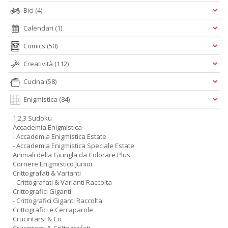
Bici
(4)
Calendari
(1)
Comics
(50)
Creatività
(112)
Cucina
(58)
Enigmistica
(84)
1,2,3 Sudoku
Accademia Enigmistica
- Accademia Enigmistica Estate
- Accademia Enigmistica Speciale Estate
Animali della Giungla da Colorare Plus
Corriere Enigmistico Junior
Crittografati & Varianti
- Crittografati & Varianti Raccolta
Crittografici Giganti
- Crittografici Giganti Raccolta
Crittografici e Cercaparole
Crucintarsi & Co