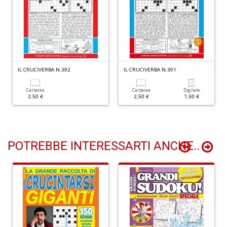
Q
d
IL CRUCIVERBA N.392
IL CRUCIVERBA N.391
st
H
Cartacea
Cartacea
Digitale
Q
2.50 €
2.50 €
1.50 €
n
+
D
POTREBBE INTERESSARTI ANCHE..
Il
M
C