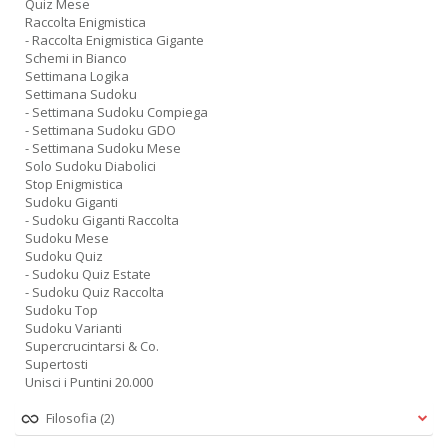
Quiz Mese
Raccolta Enigmistica
- Raccolta Enigmistica Gigante
Schemi in Bianco
Settimana Logika
Settimana Sudoku
- Settimana Sudoku Compiega
- Settimana Sudoku GDO
- Settimana Sudoku Mese
Solo Sudoku Diabolici
Stop Enigmistica
Sudoku Giganti
- Sudoku Giganti Raccolta
Sudoku Mese
Sudoku Quiz
- Sudoku Quiz Estate
- Sudoku Quiz Raccolta
Sudoku Top
Sudoku Varianti
Supercrucintarsi & Co.
Supertosti
Unisci i Puntini 20.000
Filosofia
(2)