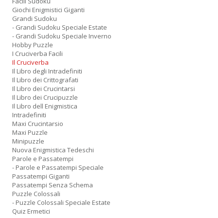
Facili Sudoku
Giochi Enigmistici Giganti
Grandi Sudoku
- Grandi Sudoku Speciale Estate
- Grandi Sudoku Speciale Inverno
Hobby Puzzle
I Cruciverba Facili
Il Cruciverba
Il Libro degli Intradefiniti
Il Libro dei Crittografati
Il Libro dei Crucintarsi
Il Libro dei Crucipuzzle
Il Libro dell Enigmistica
Intradefiniti
Maxi Crucintarsio
Maxi Puzzle
Minipuzzle
Nuova Enigmistica Tedeschi
Parole e Passatempi
- Parole e Passatempi Speciale
Passatempi Giganti
Passatempi Senza Schema
Puzzle Colossali
- Puzzle Colossali Speciale Estate
Quiz Ermetici