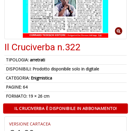
A
p
u
a
M
Il Cruciverba n.322
C
TIPOLOGIA:
arretrati
DISPONIBILI:
Prodotto disponibile solo in digitale
CATEGORIA:
Enigmistica
A
a
PAGINE: 64
G
FORMATO: 19 × 26 cm
S
IL CRUCIVERBA È DISPONIBILE IN ABBONAMENTO!
VERSIONE CARTACEA