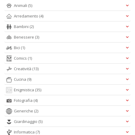
M
Animali
(5)
M
Arredamento
(4)
n
+
Bambini
(2)
D
Benessere
(3)
Bici
(1)
Comics
(1)
Creatività
(13)
A
Cucina
(9)
L
Enigmistica
(35)
O
C
Fotografia
(4)
n
Generiche
(2)
Giardinaggio
(5)
Informatica
(7)