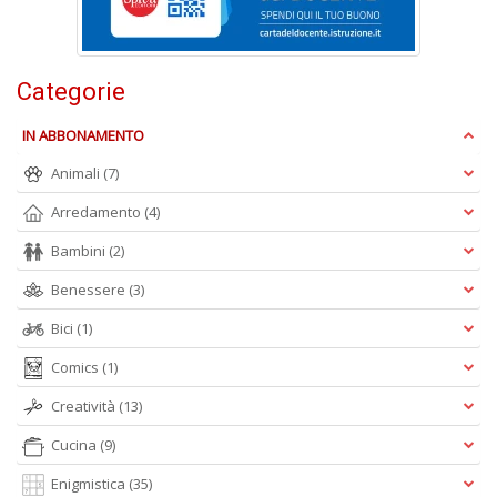
S
R
P
Categorie
C
n
IN ABBONAMENTO
+
D
Animali
(7)
Arredamento
(4)
Bambini
(2)
Benessere
(3)
Bici
(1)
A
Comics
(1)
L
O
Creatività
(13)
C
n
Cucina
(9)
Enigmistica
(35)