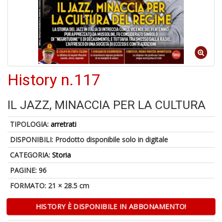
-
C
1
f
History n.117
IL JAZZ, MINACCIA PER LA CULTURA
TIPOLOGIA:
arretrati
DISPONIBILI:
Prodotto disponibile solo in digitale
A
CATEGORIA:
Storia
a
a
PAGINE: 96
G
S
FORMATO: 21 × 28.5 cm
HISTORY È DISPONIBILE IN ABBONAMENTO!