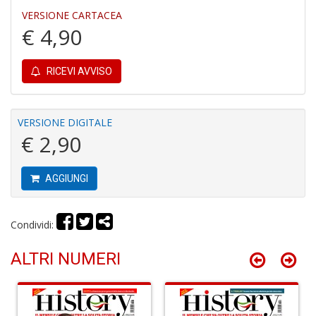
VERSIONE CARTACEA
€ 4,90
R
RICEVI AVVISO
c
il
B
C
VERSIONE DIGITALE
C
€ 2,90
S
n
+
AGGIUNGI
D
Condividi:
ALTRI NUMERI
B
cl
L
S
n