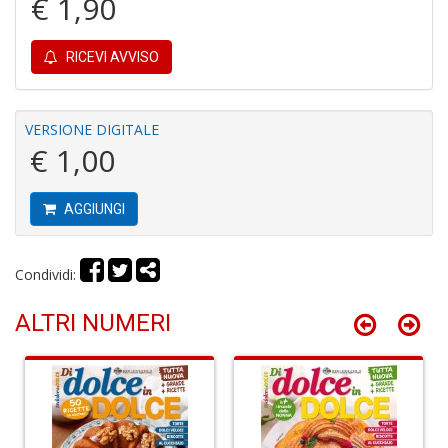
€ 1,90
RICEVI AVVISO
Fi
a
p
VERSIONE DIGITALE
c
€ 1,00
Pr
P
C
AGGIUNGI
S
n
+
D
Condividi:
ALTRI NUMERI
P
C
R
S