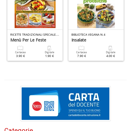
ci
d
ga
G
M
n
R
ICETTE TRADIZIONALI SPECIALE N.1
BIBLIOTECA VEGANA N.4
+
Menù Per Le Feste
Insalate
D
Cartacea
Digitale
Cartacea
Digitale
3.90 €
1.90 €
7.90 €
4.00 €
C
G
n
+
D
S
Categorie