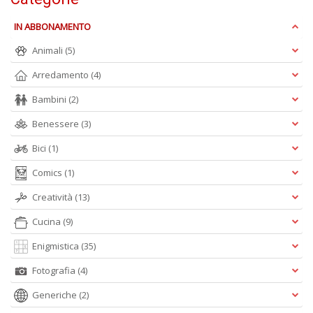
e
t
IN ABBONAMENTO
D
M
Animali
(5)
n
Arredamento
(4)
+
D
Bambini
(2)
Benessere
(3)
Bici
(1)
Comics
(1)
Creatività
(13)
A
L
Cucina
(9)
O
C
Enigmistica
(35)
n
Fotografia
(4)
Generiche
(2)