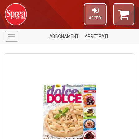
ACCEDI
ABBONAMENTI
ARRETRATI
Menù
U
A
c
C