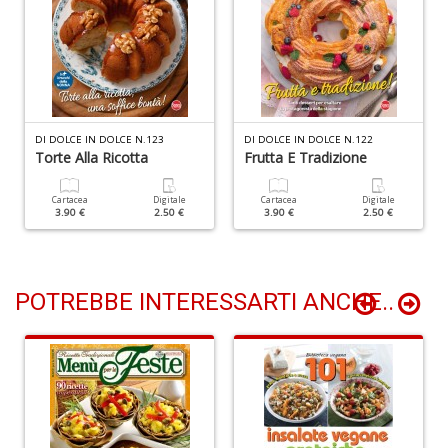
n
+
D
DI DOLCE IN DOLCE N.123
DI DOLCE IN DOLCE N.122
Torte Alla Ricotta
Frutta E Tradizione
Li
De
al
Cartacea
Digitale
Cartacea
Digitale
3.90 €
2.50 €
3.90 €
2.50 €
M
n
+
D
POTREBBE INTERESSARTI ANCHE..
L