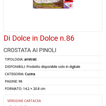
S
p
u
a
-
C
Di Dolce in Dolce n.86
CROSTATA AI PINOLI
TIPOLOGIA:
arretrati
DISPONIBILI:
Prodotto disponibile solo in digitale
A
CATEGORIA:
Cucina
a
a
PAGINE: 96
P
C
FORMATO: 14.2 × 20.8 cm
VERSIONE CARTACEA