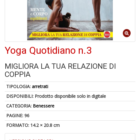
A
di
a
a
R
Yoga Quotidiano n.3
MIGLIORA LA TUA RELAZIONE DI
COPPIA
5
TIPOLOGIA:
arretrati
n
in
DISPONIBILI:
Prodotto disponibile solo in digitale
di
CATEGORIA:
Benessere
PAGINE: 96
FORMATO: 14.2 × 20.8 cm