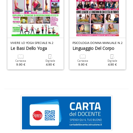
A
f
B
T
G
n
+
D
VIVERE LO YOGA SPECIALE N.2
PSICOLOGIA DONNA MANUALE N.2
Le Basi Dello Yoga
Linguaggio Del Corpo
Cartacea
Digitale
Cartacea
Digitale
9.90 €
4.90 €
9.90 €
4.90 €
D
Q
n
+
D
C
G