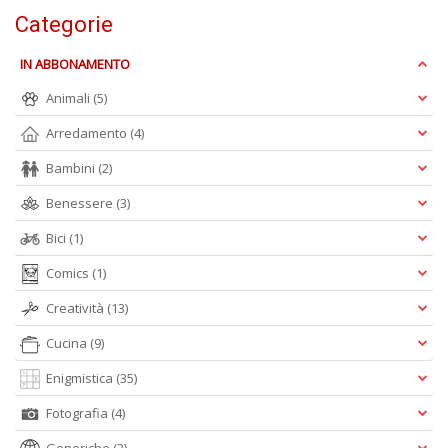
n
Categorie
+
D
IN ABBONAMENTO
Animali
(5)
Arredamento
(4)
Bambini
(2)
Benessere
(3)
A
L
Bici
(1)
O
Comics
(1)
C
n
Creatività
(13)
Cucina
(9)
Enigmistica
(35)
Fotografia
(4)