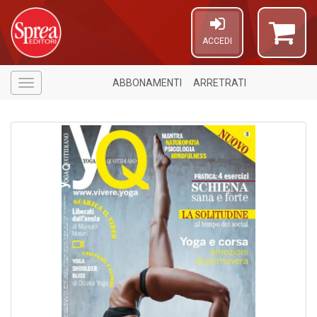
ACCEDI
ABBONAMENTI
ARRETRATI
Menù
1
n
in
di