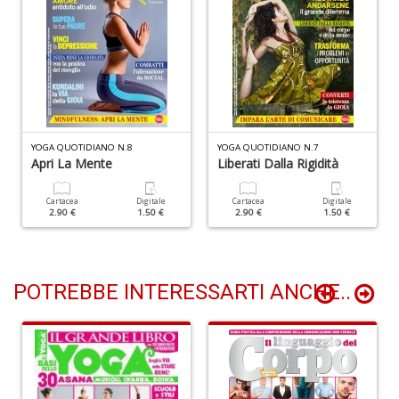
D
A
d
YOGA QUOTIDIANO N.8
YOGA QUOTIDIANO N.7
p
Apri La Mente
Liberati Dalla Rigidità
P
D
M
Cartacea
Digitale
Cartacea
Digitale
2.90 €
1.50 €
2.90 €
1.50 €
n
+
D
POTREBBE INTERESSARTI ANCHE..