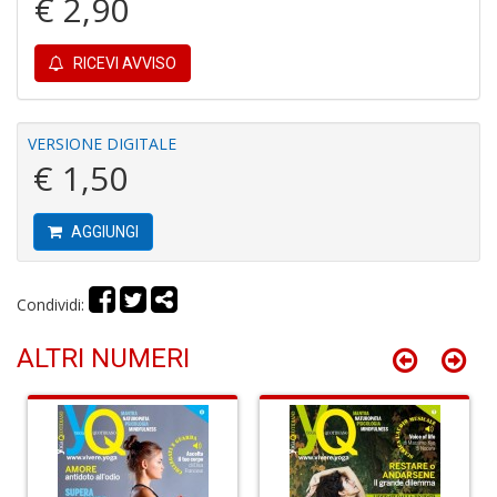
€ 2,90
c
Il
m
RICEVI AVVISO
C
S
n
+
VERSIONE DIGITALE
D
€ 1,50
AGGIUNGI
I
l'
Condividi:
H
K
ALTRI NUMERI
E
n
+
D