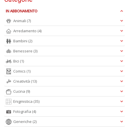
t
S
IN ABBONAMENTO
K
n
Animali
(7)
+
D
Arredamento
(4)
Bambini
(2)
Benessere
(3)
Bici
(1)
Comics
(1)
A
Creatività
(13)
L
O
Cucina
(9)
C
n
Enigmistica
(35)
Fotografia
(4)
Generiche
(2)