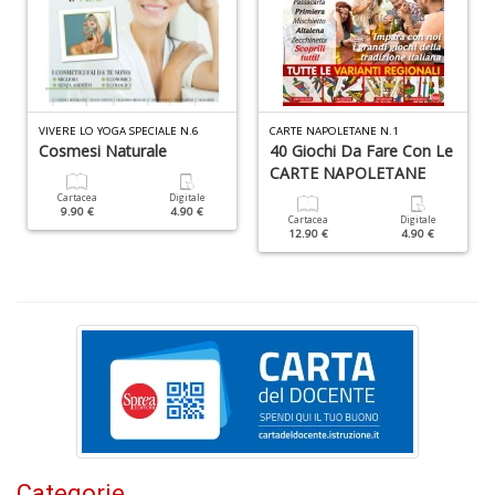
n
+
D
VIVERE LO YOGA SPECIALE N.6
CARTE NAPOLETANE N.1
Cosmesi Naturale
40 Giochi Da Fare Con Le
S
CARTE NAPOLETANE
S
Cartacea
Digitale
n
9.90 €
4.90 €
Cartacea
Digitale
+
12.90 €
4.90 €
D
C
s
S
c
i
no
Categorie