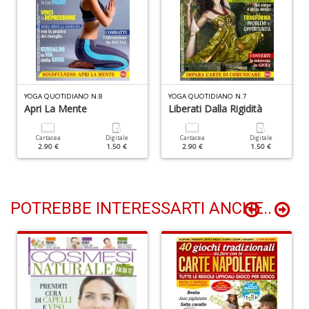
P
le
s
p
v
di
YOGA QUOTIDIANO N.8
YOGA QUOTIDIANO N.7
Apri La Mente
Liberati Dalla Rigidità
s
E
P
Cartacea
Digitale
Cartacea
Digitale
2.90 €
1.50 €
2.90 €
1.50 €
n
+
D
POTREBBE INTERESSARTI ANCHE..
c
C