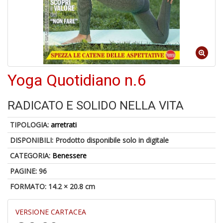
1
n
in
di
Yoga Quotidiano n.6
6
RADICATO E SOLIDO NELLA VITA
n
in
TIPOLOGIA:
arretrati
di
DISPONIBILI:
Prodotto disponibile solo in digitale
CATEGORIA:
Benessere
PAGINE: 96
FORMATO: 14.2 × 20.8 cm
E
VERSIONE CARTACEA
d