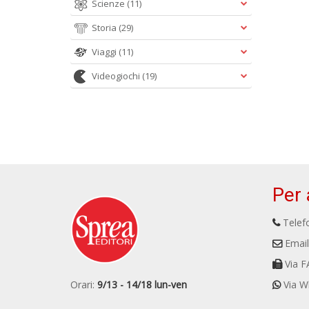
Scienze
(11)
Storia
(29)
Viaggi
(11)
Videogiochi
(19)
Per 
Telefo
Email
Via F
Orari:
9/13 - 14/18 lun-ven
Via W