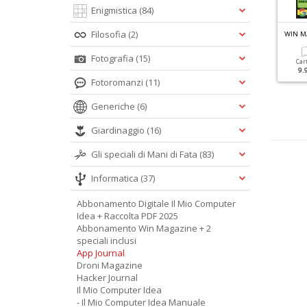
Enigmistica
(84)
Filosofia
(2)
BUNTU FACILE MANUALE N.5
WIN MAGAZINE RETRO N.1
WIN M
inux Mint
Retro Computer
Fotografia
(15)
Car
9.
Cartacea
Digitale
Cartacea
Digitale
Fotoromanzi
(11)
9.90 €
4.90 €
9.90 €
4.90 €
Generiche
(6)
Giardinaggio
(16)
Gli speciali di Mani di Fata
(83)
Informatica
(37)
Abbonamento Digitale Il Mio Computer
Idea + Raccolta PDF 2025
Abbonamento Win Magazine + 2
speciali inclusi
App Journal
Droni Magazine
Hacker Journal
Il Mio Computer Idea
- Il Mio Computer Idea Manuale