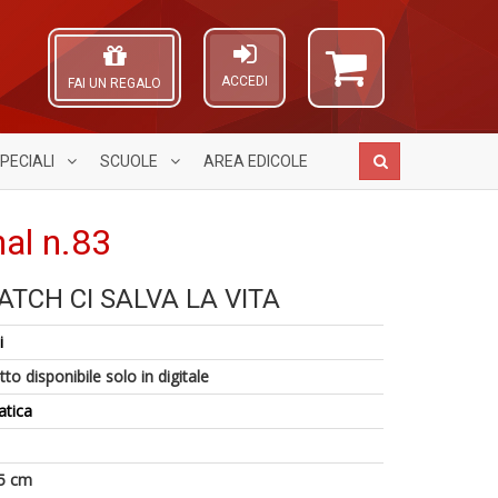
ACCEDI
FAI UN REGALO
PECIALI
SCUOLE
AREA
EDICOLE
al n.83
1
TCH CI SALVA LA VITA
f
L
S
A
D
Gh
L
i
V
A
O
n
C
C
to disponibile solo in digitale
+
D
n
D
atica
n
+
A
D
a
5 cm
a