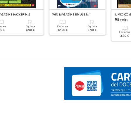
AGAZINE HACKER N.2
WIN MAGAZINE EMULE N.1
IL MIO COM
Bitcoin
tacea
Digitale
Cartacea
Digitale
90 €
4.90 €
12.90 €
5.90 €
Cartacea
3.50 €