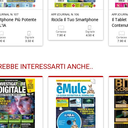
OURNAL N.107
APP JOURNAL N.106
APP JOURN
tphone Più Potente
Ricicla Il Tuo Smartphone
Il Tablet
L'IA
Contenut
Cartacea
Digitale
7.90 €
4.50 €
tacea
Digitale
Cartacea
90 €
3.50 €
7.90 €
EBBE INTERESSARTI ANCHE..