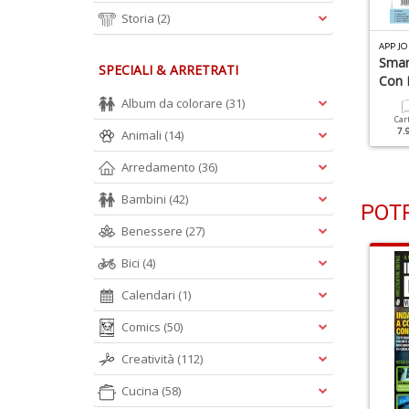
Storia
(2)
PP JOURNAL N.94
APP JOURNAL N.93
APP J
ifendi Il Tuo Smartphone
10 App Che Ti Fanno
Smar
SPECIALI & ARRETRATI
Risparmiare Tempo E
Con 
Soldi
Album da colorare
(31)
Cartacea
Digitale
5.90 €
2.90 €
Car
7.
Animali
(14)
Cartacea
Digitale
5.90 €
2.90 €
Arredamento
(36)
Bambini
(42)
POTR
Benessere
(27)
Bici
(4)
Calendari
(1)
Comics
(50)
Creatività
(112)
Cucina
(58)