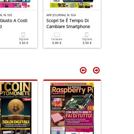
AL N.105
APP JOURNAL N.104
APP JOURNAL N.
 Giusto A Costi
Scopri Se È Tempo Di
Lo Smartpho
i
Cambiare Smartphone
La Vita
Digitale
Cartacea
Digitale
Cartacea
3.50 €
6.90 €
3.50 €
6.90 €