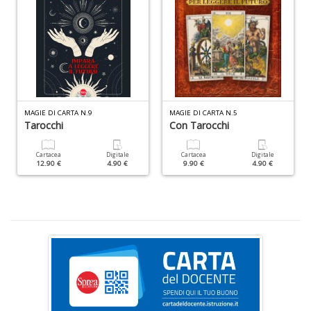
n
+
D
MAGIE DI CARTA N.9
MAGIE DI CARTA N.5
Cr
Tarocchi
Con Tarocchi
&
V
n
Cartacea
Digitale
Cartacea
Digitale
12.90 €
4.90 €
9.90 €
4.90 €
+
D
S
S
n
+
D