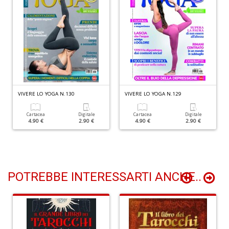
O
P
c
b
Il
M
O
VIVERE LO YOGA N.130
VIVERE LO YOGA N.129
P
n
Cartacea
Digitale
Cartacea
Digitale
4.90 €
2.90 €
4.90 €
2.90 €
+
D
POTREBBE INTERESSARTI ANCHE..
Cr
G