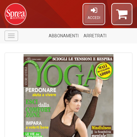
ACCEDI
ABBONAMENTI
ARRETRATI
Menù
A
a
a
V
lo
Y