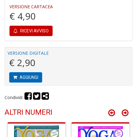
3
VERSIONE CARTACEA
g
€ 4,90
s
M
al
RICEVI AVVISO
u
M
n
+
VERSIONE DIGITALE
D
€ 2,90
AGGIUNGI
J
U
Condividi:
F
S
ALTRI NUMERI
n
+
D