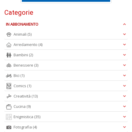
Categorie
IN ABBONAMENTO
Animali
(5)
Arredamento
(4)
A
L
Bambini
(2)
O
C
Benessere
(3)
n
Bici
(1)
Comics
(1)
Creatività
(13)
Cucina
(9)
Enigmistica
(35)
Fotografia
(4)