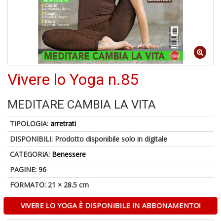
A
a
R
Vivere lo Yoga n.85
MEDITARE CAMBIA LA VITA
TIPOLOGIA:
arretrati
4
n
DISPONIBILI:
Prodotto disponibile solo in digitale
in
di
CATEGORIA:
Benessere
PAGINE: 96
FORMATO: 21 × 28.5 cm
VIVERE LO YOGA È DISPONIBILE IN ABBONAMENTO!