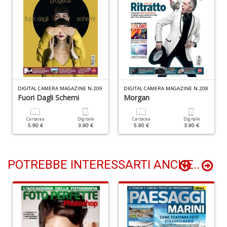
S
n
+
D
DIGITAL CAMERA MAGAZINE N.209
DIGITAL CAMERA MAGAZINE N.208
N
Fuori Dagli Schemi
Morgan
fi
M
Cartacea
Digitale
Cartacea
Digitale
di
5.90 €
3.90 €
5.90 €
3.90 €
F
N
n
+
POTREBBE INTERESSARTI ANCHE..
D