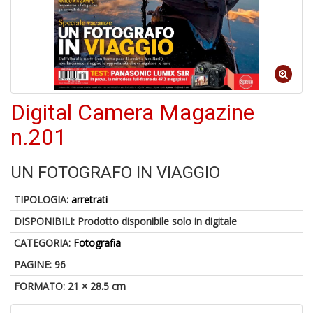
4
n
in
Digital Camera Magazine
di
n.201
UN FOTOGRAFO IN VIAGGIO
TIPOLOGIA:
arretrati
U
DISPONIBILI:
Prodotto disponibile solo in digitale
a
c
CATEGORIA:
Fotografia
D
M
PAGINE: 96
FORMATO: 21 × 28.5 cm