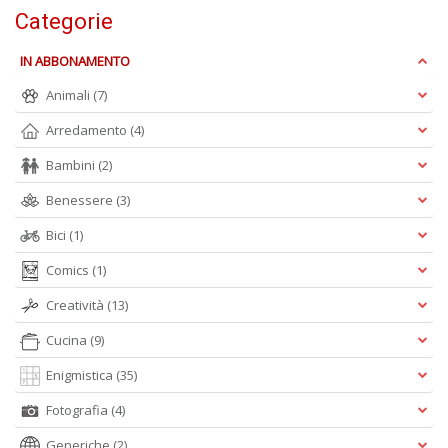
Categorie
IN ABBONAMENTO
S
S
Animali
(7)
n
+
Arredamento
(4)
D
Bambini
(2)
Benessere
(3)
Bici
(1)
Comics
(1)
Creatività
(13)
A
L
Cucina
(9)
O
C
Enigmistica
(35)
n
Fotografia
(4)
Generiche
(2)