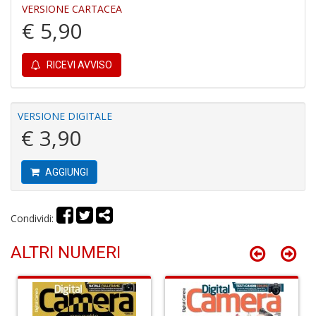
VERSIONE CARTACEA
€ 5,90
A
RICEVI AVVISO
di
C
C
C
VERSIONE DIGITALE
C
€ 3,90
S
n
+
AGGIUNGI
D
Condividi:
B
ALTRI NUMERI
e
N
d
Il
F