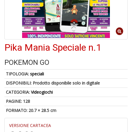
a
a
G
S
Pika Mania Speciale n.1
POKEMON GO
U
a
TIPOLOGIA:
speciali
c
Y
DISPONIBILI:
Prodotto disponibile solo in digitale
&
CATEGORIA:
Videogiochi
re
PAGINE: 128
FORMATO: 20.7 × 28.5 cm
VERSIONE CARTACEA