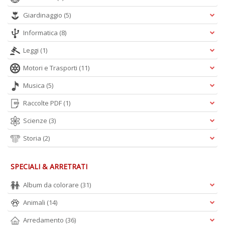
Giardinaggio
(5)
Informatica
(8)
C
E
Leggi
(1)
C
C
Motori e Trasporti
(11)
n
+
Musica
(5)
D
Raccolte PDF
(1)
Scienze
(3)
Storia
(2)
SPECIALI & ARRETRATI
A
Album da colorare
(31)
L
O
Animali
(14)
C
n
Arredamento
(36)