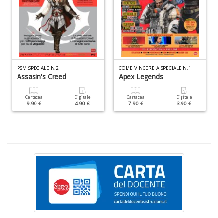
+
D
C
PSM SPECIALE N.2
COME VINCERE A SPECIALE N.1
Assasin's Creed
Apex Legends
G
R
n
Cartacea
Digitale
Cartacea
Digitale
9.90 €
4.90 €
7.90 €
3.90 €
+
D
M
f
i