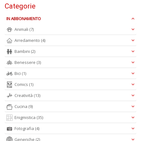
di
Categorie
A
di
IN ABBONAMENTO
C
n
Animali
(7)
+
D
Arredamento
(4)
Bambini
(2)
Benessere
(3)
Bici
(1)
W
1
Comics
(1)
p
Il
Creatività
(13)
M
C
Cucina
(9)
I
n
Enigmistica
(35)
+
D
Fotografia
(4)
Generiche
(2)