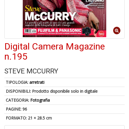
U
a
c
D
M
Digital Camera Magazine
n.195
STEVE MCCURRY
5
n
in
TIPOLOGIA:
arretrati
di
DISPONIBILI:
Prodotto disponibile solo in digitale
CATEGORIA:
Fotografia
PAGINE: 96
FORMATO: 21 × 28.5 cm