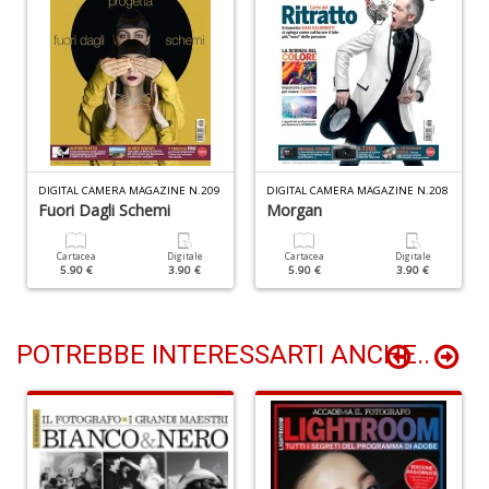
M
v
2
M
di
F
tu
i
p
DIGITAL CAMERA MAGAZINE N.209
DIGITAL CAMERA MAGAZINE N.208
Fuori Dagli Schemi
Morgan
n
+
D
Cartacea
Digitale
Cartacea
Digitale
5.90 €
3.90 €
5.90 €
3.90 €
POTREBBE INTERESSARTI ANCHE..
G
E
G