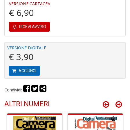
VERSIONE CARTACEA
I
g
€ 6,90
c
H
S
RICEVI AVVISO
n
+
D
VERSIONE DIGITALE
€ 3,90
AGGIUNGI
O
S
W
Condividi:
F
S
n
ALTRI NUMERI
+
D