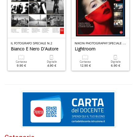
n
+
D
N
IKON PHOTOGRAPHY SPECIALE N.11
IL FOTOGRAFO SPECIALE N.2
C
Bianco E Nero D'Autore
Lightroom
di
m
Cartacea
Digitale
Cartacea
Digitale
r
9.90 €
4.90 €
12.90 €
6.90 €
W
V
n
+
D
S
L