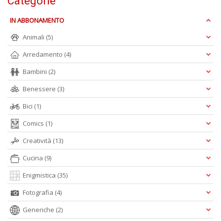
Categorie
n
+
IN ABBONAMENTO
D
Animali
(5)
Arredamento
(4)
Bambini
(2)
Benessere
(3)
A
Bici
(1)
L
O
Comics
(1)
C
Creatività
(13)
n
Cucina
(9)
Enigmistica
(35)
Fotografia
(4)
Generiche
(2)