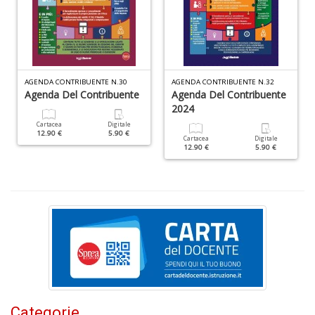
P
al
P
B
M
n
AGENDA CONTRIBUENTE N.30
AGENDA CONTRIBUENTE N.32
+
Agenda Del Contribuente
Agenda Del Contribuente
D
2024
Cartacea
Digitale
12.90 €
5.90 €
Cartacea
Digitale
12.90 €
5.90 €
S
S
n
+
D
Categorie