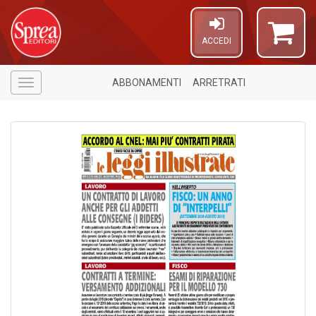
ACCEDI
ABBONAMENTI
ARRETRATI
Menù
1
f
A
a
a