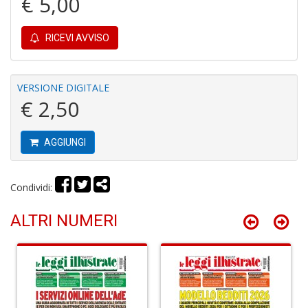
€ 5,00
Gh
A
C
RICEVI AVVISO
D
n
+
D
VERSIONE DIGITALE
€ 2,50
AGGIUNGI
D
A
Vi
Condividi:
M
n
ALTRI NUMERI
+
D