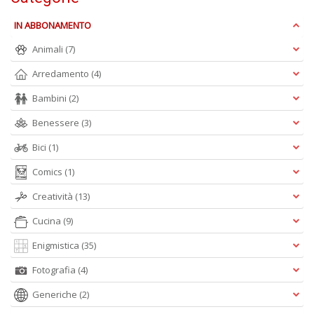
IN ABBONAMENTO
A
Animali
(7)
L
O
Arredamento
(4)
C
n
Bambini
(2)
Benessere
(3)
Bici
(1)
Comics
(1)
Creatività
(13)
Cucina
(9)
Enigmistica
(35)
Fotografia
(4)
Generiche
(2)