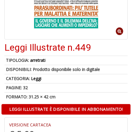
Il
F
Leggi Illustrate n.449
1
f
TIPOLOGIA:
arretrati
+
DISPONIBILI:
Prodotto disponibile solo in digitale
2
s
CATEGORIA:
Leggi
c
PAGINE: 32
FORMATO: 31.25 × 42 cm
LEGGI ILLUSTRATE È DISPONIBILE IN ABBONAMENTO!
VERSIONE CARTACEA
S