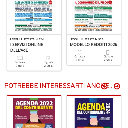
P
Vi
S
n
+
D
LEGGI ILLUSTRATE N.524
LEGGI ILLUSTRATE N.523
I SERVIZI ONLINE
MODELLO REDDITI 2026
DELL’AdE
Cartacea
Digitale
5.00 €
2.50 €
Cartacea
Digitale
5.00 €
2.50 €
L
D
POTREBBE INTERESSARTI ANCHE..
Vi
n
+
D