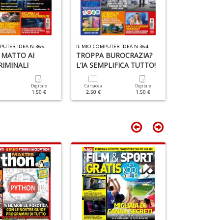
e
Fi
I
L
C
PUTER IDEA N.365
IL MIO COMPUTER IDEA N.364
IL MIO COMPUTE
 MATTO AI
TROPPA BUROCRAZIA?
TRUCCHI E 
S
n
IMINALI
L’IA SEMPLIFICA TUTTO!
VACANZA R
+
D
Digitale
Cartacea
Digitale
Cartacea
1.50 €
2.50 €
1.50 €
2.50 €