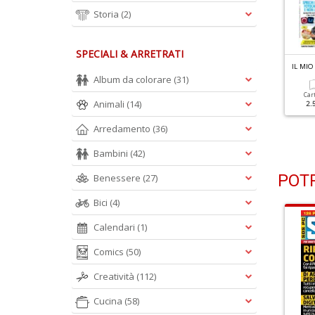
Storia
(2)
SPECIALI & ARRETRATI
L MIO COMPUTER IDEA N.354
IL MIO COMPUTER IDEA N.353
IL MI
rucca Il Tuo Windows
21 Top Software Gratis
Album da colorare
(31)
on L'IA
Per Sempre
Car
Animali
(14)
2.
Cartacea
Digitale
Cartacea
Digitale
Arredamento
(36)
2.50 €
1.50 €
2.50 €
1.50 €
Bambini
(42)
POTR
Benessere
(27)
Bici
(4)
Calendari
(1)
Comics
(50)
Creatività
(112)
Cucina
(58)