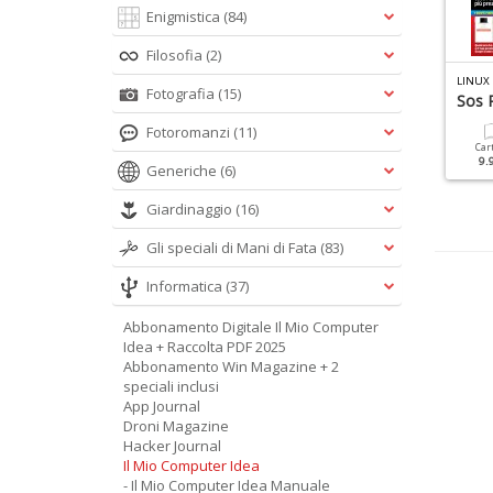
Enigmistica
(84)
Filosofia
(2)
IN MAGAZINE SPECIALE N.4
LINUX PRO SPECIALE N.16
LINUX
Fotografia
(15)
ownload Gratis
Master Linux
Sos 
Fotoromanzi
(11)
Cartacea
Digitale
Cartacea
Digitale
Car
6.90 €
3.90 €
9.90 €
4.90 €
9.
Generiche
(6)
Giardinaggio
(16)
Gli speciali di Mani di Fata
(83)
Informatica
(37)
Abbonamento Digitale Il Mio Computer
Idea + Raccolta PDF 2025
Abbonamento Win Magazine + 2
speciali inclusi
App Journal
Droni Magazine
Hacker Journal
Il Mio Computer Idea
- Il Mio Computer Idea Manuale