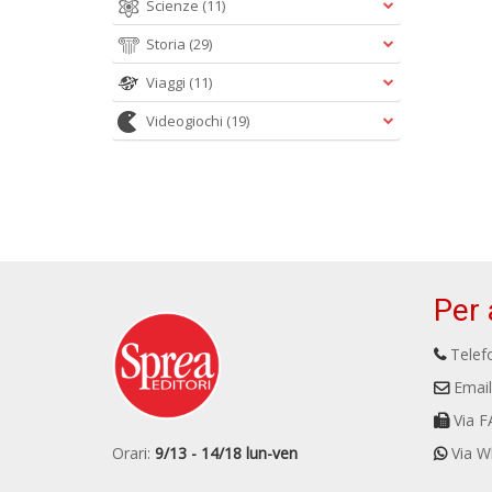
Scienze
(11)
Storia
(29)
Viaggi
(11)
Videogiochi
(19)
Per 
Telefo
Email
Via F
Orari:
9/13 - 14/18 lun-ven
Via W