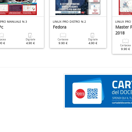
 PRO MANUALE N.3
LINUX PRO DISTRO N.2
LINUX PRO 
Pc
Fedora
Master 
2018
tacea
Digitale
Cartacea
Digitale
90 €
4.90 €
9.90 €
4.90 €
Cartacea
9.90 €