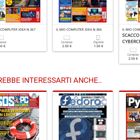
O COMPUTER IDEA N.367
IL MIO COMPUTER IDEA N.366
IL MIO COM
SCACCO
CYBERCR
tacea
Cartacea
Digitale
50 €
2.50 €
1.50 €
Cartacea
2.50 €
EBBE INTERESSARTI ANCHE..