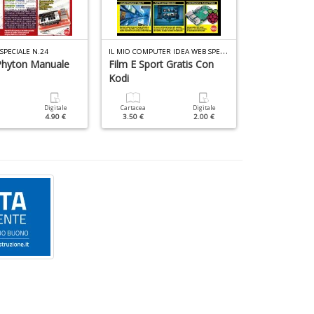
I
L MIO COMPUTER IDEA WEB SPECIALE N.1
SPECIALE N.24
LINUX PRO DIST
Phyton Manuale
Film E Sport Gratis Con
OpenSuse
Kodi
Cartacea
9.90 €
Digitale
Cartacea
Digitale
4.90 €
3.50 €
2.00 €