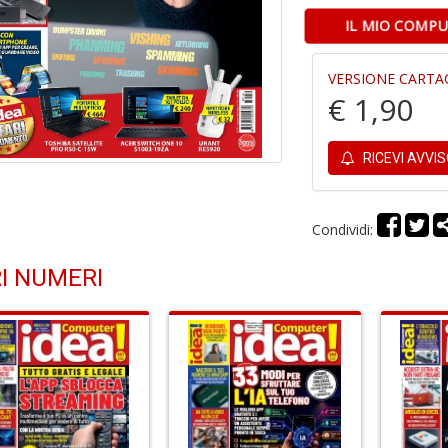
IL MIO COMPU
VERSIONE CARTA
€ 1,90
RICEVI AVVI
Condividi:
I NUMERI