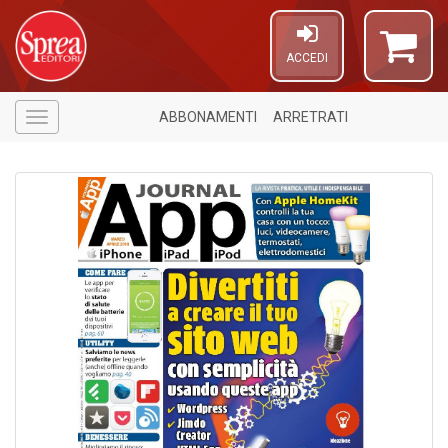
ACCEDI
ABBONAMENTI
ARRETRATI
Menù
Il
m
c
+
di
in
o