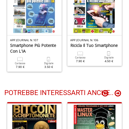
di
G
H
D
n
+
D
APP JOURNAL N.107
APP JOURNAL N.106
Smartphone Più Potente
Ricicla Il Tuo Smartphone
Con L'IA
Cartacea
Digitale
7.90 €
4.50 €
Cartacea
Digitale
Il
7.90 €
3.50 €
m
c
7
a
POTREBBE INTERESSARTI ANCHE..
G
F
n
+
D