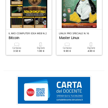
F
V
IL MIO COMPUTER IDEA WEB N.2
LINUX PRO SPECIALE N.16
Bitcoin
Master Linux
B
d
e
Cartacea
Digitale
Cartacea
Digitale
3.50 €
1.90 €
9.90 €
4.90 €
n
+
D
Fa
C
n
+
D