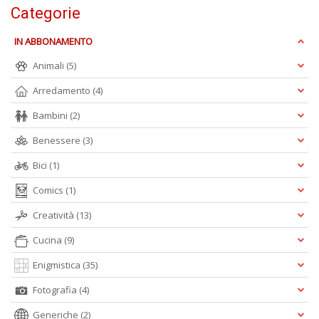
Categorie
IN ABBONAMENTO
Animali
(5)
L
Il
Arredamento
(4)
n
Bambini
(2)
+
D
Benessere
(3)
Bici
(1)
Comics
(1)
Creatività
(13)
Cucina
(9)
A
L
Enigmistica
(35)
O
Fotografia
(4)
C
n
Generiche
(2)