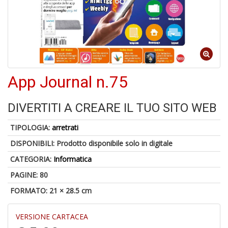
5
n
App Journal n.75
in
di
DIVERTITI A CREARE IL TUO SITO WEB
TIPOLOGIA:
arretrati
DISPONIBILI:
Prodotto disponibile solo in digitale
CATEGORIA:
Informatica
U
a
PAGINE: 80
c
FORMATO: 21 × 28.5 cm
S
T
VERSIONE CARTACEA