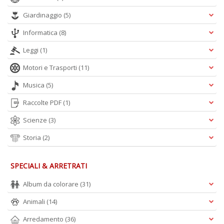
B
Giardinaggio
(5)
I
L
Informatica
(8)
C
n
Leggi
(1)
+
D
Motori e Trasporti
(11)
Musica
(5)
Raccolte PDF
(1)
Scienze
(3)
B
B
Storia
(2)
d
e
n
SPECIALI & ARRETRATI
+
D
Album da colorare
(31)
Animali
(14)
Arredamento
(36)