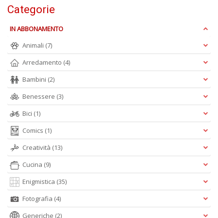
Categorie
D
IN ABBONAMENTO
Animali
(7)
Arredamento
(4)
Bambini
(2)
T
Benessere
(3)
ci
l
Bici
(1)
L
M
Comics
(1)
B
n
Creatività
(13)
+
D
Cucina
(9)
Enigmistica
(35)
Fotografia
(4)
Generiche
(2)
S