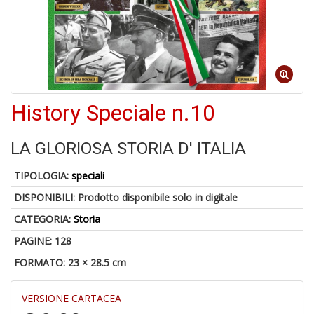
A
di
a
History Speciale n.10
a
pi
p
LA GLORIOSA STORIA D' ITALIA
fr
a
a
TIPOLOGIA:
speciali
DISPONIBILI:
Prodotto disponibile solo in digitale
CATEGORIA:
Storia
PAGINE: 128
FORMATO: 23 × 28.5 cm
VERSIONE CARTACEA
P