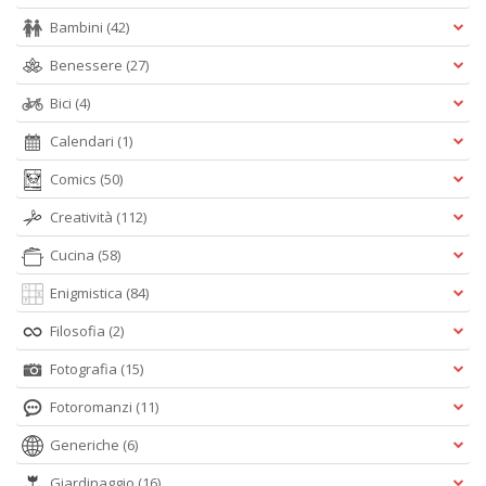
Bambini
(42)
Benessere
(27)
A
Bici
(4)
L
O
Calendari
(1)
C
n
Comics
(50)
Creatività
(112)
Cucina
(58)
Enigmistica
(84)
Filosofia
(2)
Fotografia
(15)
Fotoromanzi
(11)
Generiche
(6)
Giardinaggio
(16)