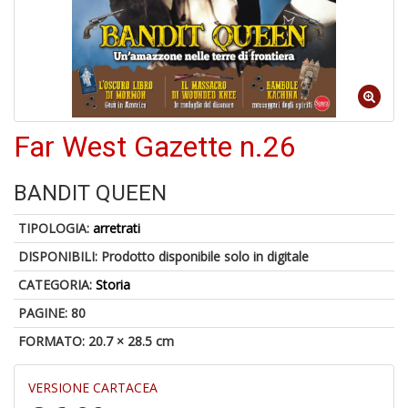
V
lo
Y
t
Far West Gazette n.26
di
P
BANDIT QUEEN
TIPOLOGIA:
arretrati
DISPONIBILI:
Prodotto disponibile solo in digitale
CATEGORIA:
Storia
M
PAGINE: 80
di
FORMATO: 20.7 × 28.5 cm
F
P
C
VERSIONE CARTACEA
n