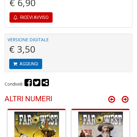
€ 6,90
+
D
RICEVI AVVISO
VERSIONE DIGITALE
E
€ 3,50
d
A
al
Z
AGGIUNGI
Il
M
C
Condividi:
S
n
ALTRI NUMERI
+
D
P