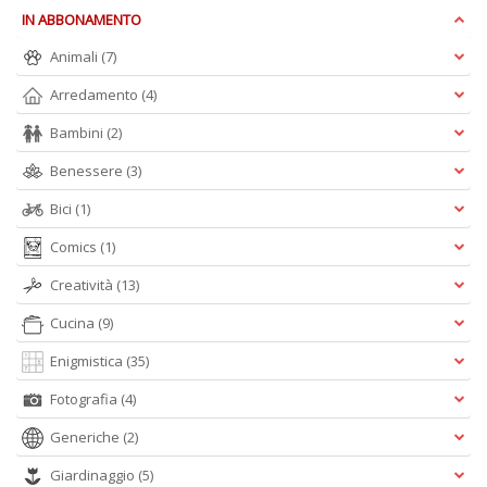
IN ABBONAMENTO
Animali
(7)
Arredamento
(4)
A
L
Bambini
(2)
O
Benessere
(3)
C
n
Bici
(1)
Comics
(1)
Creatività
(13)
Cucina
(9)
Enigmistica
(35)
Fotografia
(4)
Generiche
(2)
Giardinaggio
(5)