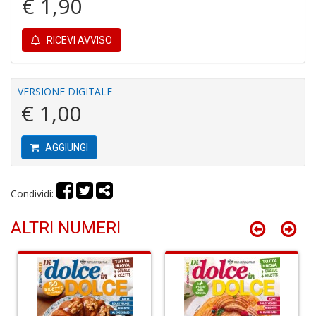
€ 1,90
2
U
F
RICEVI AVVISO
S
n
+
D
VERSIONE DIGITALE
€ 1,00
AGGIUNGI
C
di
Condividi:
P
C
C
ALTRI NUMERI
D
n
+
D