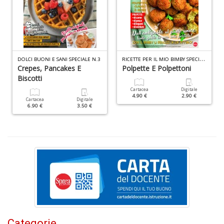
P
C
n
+
D
R
ICETTE PER IL MIO BIMBY SPECIALE N.9
DOLCI BUONI E SANI SPECIALE N.3
Crepes, Pancakes E
Polpette E Polpettoni
Biscotti
Cartacea
Digitale
4.90 €
2.90 €
R
Cartacea
Digitale
6.90 €
3.50 €
C
Vi
n
+
D
A
L
b
Categorie