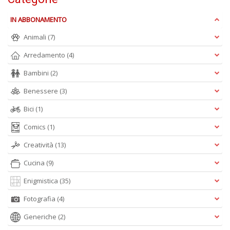
p
l
IN ABBONAMENTO
C
la
Animali
(7)
S
n
Arredamento
(4)
+
Bambini
(2)
D
Benessere
(3)
Bici
(1)
Comics
(1)
Creatività
(13)
A
Cucina
(9)
L
O
Enigmistica
(35)
C
Fotografia
(4)
n
Generiche
(2)