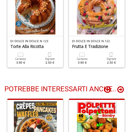
A
di
M
di
F
DI DOLCE IN DOLCE N.123
DI DOLCE IN DOLCE N.122
0
Torte Alla Ricotta
Frutta E Tradizione
M
di
Cartacea
Digitale
Cartacea
Digitale
F
3.90 €
2.50 €
3.90 €
2.50 €
S
n
+
D
POTREBBE INTERESSARTI ANCHE..
e