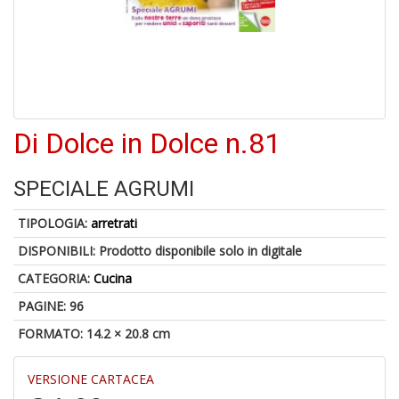
1
f
Di Dolce in Dolce n.81
6
n
SPECIALE AGRUMI
in
di
TIPOLOGIA:
arretrati
DISPONIBILI:
Prodotto disponibile solo in digitale
CATEGORIA:
Cucina
PAGINE: 96
FORMATO: 14.2 × 20.8 cm
M
P
VERSIONE CARTACEA
M