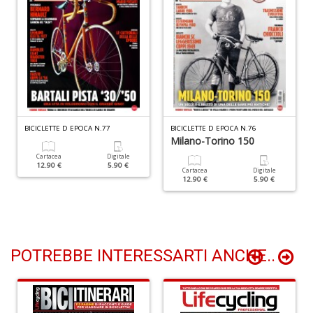
S
n
+
D
N
BICICLETTE D EPOCA N.77
BICICLETTE D EPOCA N.76
Milano-Torino 150
fi
M
Cartacea
Digitale
12.90 €
5.90 €
di
Cartacea
Digitale
12.90 €
5.90 €
F
N
n
+
D
POTREBBE INTERESSARTI ANCHE..