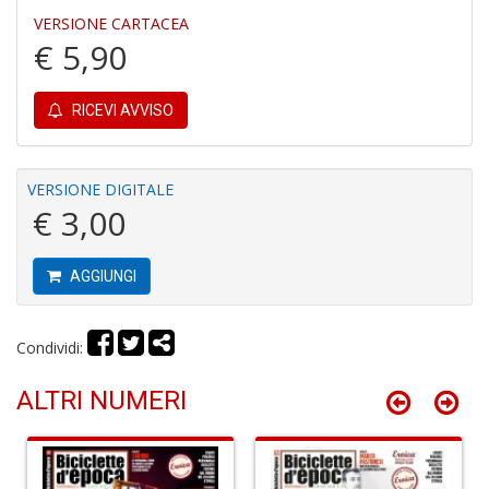
VERSIONE CARTACEA
€ 5,90
A
RICEVI AVVISO
di
C
C
C
VERSIONE DIGITALE
C
€ 3,00
S
n
+
AGGIUNGI
D
Condividi:
B
ALTRI NUMERI
e
N
d
Il
F