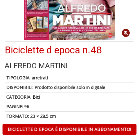
4
n
in
Biciclette d epoca n.48
di
ALFREDO MARTINI
TIPOLOGIA:
arretrati
DISPONIBILI:
Prodotto disponibile solo in digitale
U
CATEGORIA:
Bici
a
c
PAGINE: 96
D
M
FORMATO: 23 × 28.5 cm
BICICLETTE D EPOCA È DISPONIBILE IN ABBONAMENTO!