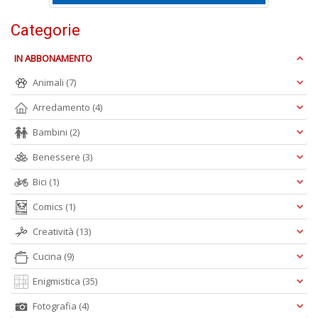
Categorie
S
IN ABBONAMENTO
S
n
Animali
(7)
+
D
Arredamento
(4)
Bambini
(2)
Benessere
(3)
Bici
(1)
Comics
(1)
A
Creatività
(13)
L
O
Cucina
(9)
C
n
Enigmistica
(35)
Fotografia
(4)