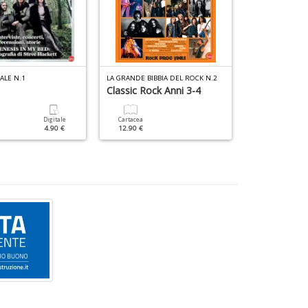
ALE N.1
LA GRANDE BIBBIA DEL ROCK N.2
CLASSIC ROCK M
Classic Rock Anni 3-4
John Lenno
Digitale
Cartacea
Cartacea
4.90 €
12.90 €
9.90 €