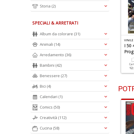
Storia
(2)
SPECIALI & ARRETRATI
Album da colorare
(31)
INILE N.37
VINILE N.36
VINILE
Animali
(14)
' Anno D' Oro Della
Sex Pistols
I 50 
usica Italiana
Prog 
Arredamento
(36)
Cartacea
11.90 €
Cartacea
Digitale
Bambini
(42)
Car
11.90 €
4.90 €
12.
Benessere
(27)
Bici
(4)
POTR
Calendari
(1)
Comics
(50)
Creatività
(112)
Cucina
(58)