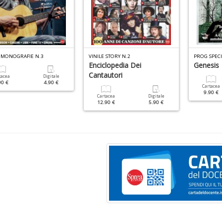
E MONOGRAFIE N.3
VINILE STORY N.2
PROG SPECI
Enciclopedia Dei
Genesis
Cantautori
tacea
Digitale
90 €
4.90 €
Cartacea
9.90 €
Cartacea
Digitale
12.90 €
5.90 €