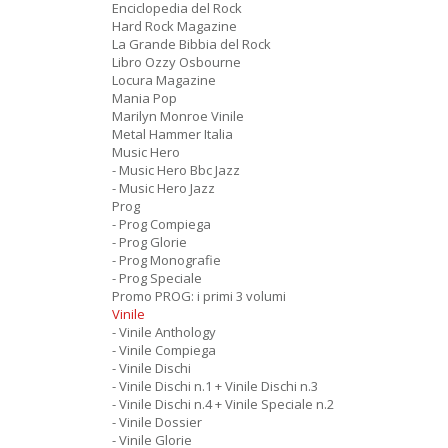
Enciclopedia del Rock
Hard Rock Magazine
La Grande Bibbia del Rock
Libro Ozzy Osbourne
Locura Magazine
Mania Pop
Marilyn Monroe Vinile
Metal Hammer Italia
Music Hero
- Music Hero Bbc Jazz
- Music Hero Jazz
Prog
- Prog Compiega
- Prog Glorie
- Prog Monografie
- Prog Speciale
Promo PROG: i primi 3 volumi
Vinile
- Vinile Anthology
- Vinile Compiega
- Vinile Dischi
- Vinile Dischi n.1 + Vinile Dischi n.3
- Vinile Dischi n.4 + Vinile Speciale n.2
- Vinile Dossier
- Vinile Glorie