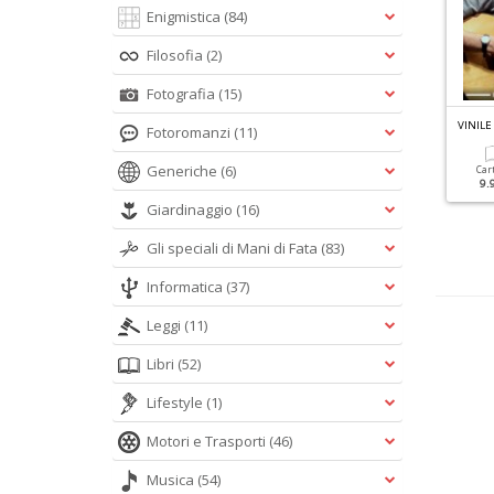
Enigmistica
(84)
Filosofia
(2)
Fotografia
(15)
ROG GLORIE N.2
LIBRO OZZY OSBOURNE N.1
VINIL
Fotoromanzi
(11)
rog Inglese
Generiche
(6)
Cartacea
Car
12.90 €
9.
Cartacea
Digitale
12.90 €
5.90 €
Giardinaggio
(16)
Gli speciali di Mani di Fata
(83)
Informatica
(37)
Leggi
(11)
Libri
(52)
Lifestyle
(1)
Motori e Trasporti
(46)
Musica
(54)