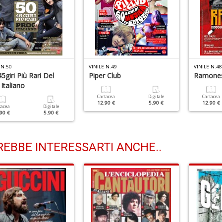
 N.50
VINILE N.49
VINILE N.48
45giri Più Rari Del
Piper Club
Ramone
Italiano
Cartacea
Digitale
Cartacea
12.90 €
5.90 €
12.90 €
tacea
Digitale
90 €
5.90 €
EBBE INTERESSARTI ANCHE..