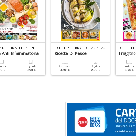
R
ICETTE PER FRIGGITRICI AD ARIA SPECIALE N.1
 DIETETICA SPECIALE N.15
 Anti Infiammatoria
Ricette Di Pesce
Friggitri
tacea
Digitale
Cartacea
Digitale
Cartacea
90 €
3.90 €
4.90 €
2.90 €
6.90 €