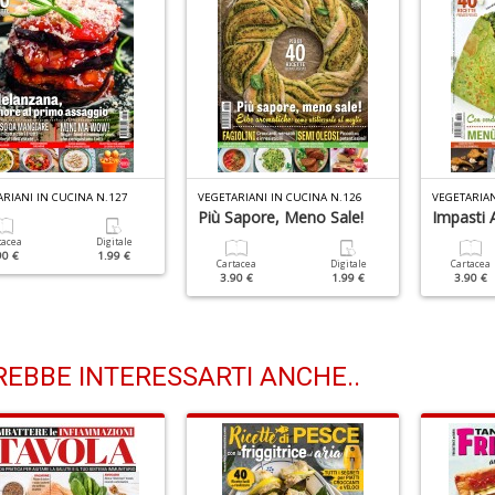
RIANI IN CUCINA N.127
VEGETARIANI IN CUCINA N.126
VEGETARIAN
Più Sapore, Meno Sale!
Impasti A
tacea
Digitale
90 €
1.99 €
Cartacea
Digitale
Cartacea
3.90 €
1.99 €
3.90 €
EBBE INTERESSARTI ANCHE..