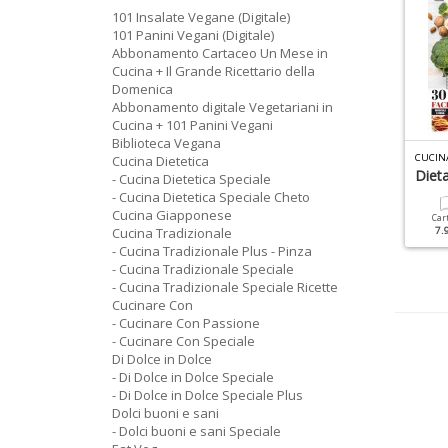
101 Insalate Vegane (Digitale)
101 Panini Vegani (Digitale)
Abbonamento Cartaceo Un Mese in
Cucina + Il Grande Ricettario della
Domenica
Abbonamento digitale Vegetariani in
Cucina + 101 Panini Vegani
Biblioteca Vegana
I DOLCE IN DOLCE SPECIALE N.68
CUCINA GIAPPONESE N.1
CUCINA
Cucina Dietetica
ritti E Frittelle
Dieta
- Cucina Dietetica Speciale
- Cucina Dietetica Speciale Cheto
Cartacea
Digitale
9.90 €
4.90 €
Cucina Giapponese
Cartacea
Digitale
Car
6.90 €
3.50 €
Cucina Tradizionale
7.
- Cucina Tradizionale Plus - Pinza
- Cucina Tradizionale Speciale
- Cucina Tradizionale Speciale Ricette
Cucinare Con
- Cucinare Con Passione
- Cucinare Con Speciale
Di Dolce in Dolce
- Di Dolce in Dolce Speciale
- Di Dolce in Dolce Speciale Plus
Dolci buoni e sani
- Dolci buoni e sani Speciale