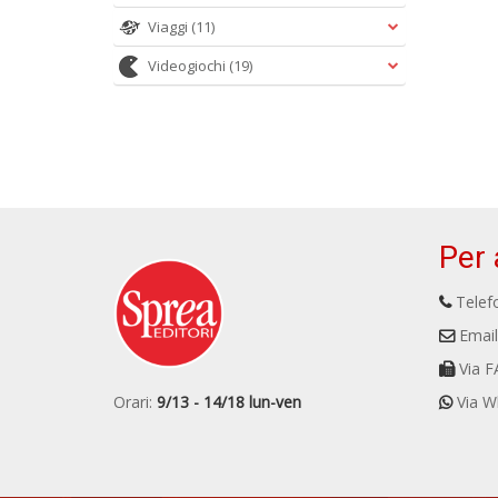
Viaggi
(11)
Videogiochi
(19)
Per 
Telefo
Email
Via F
Orari:
9/13 - 14/18 lun-ven
Via W