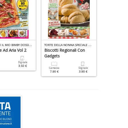
R
ICETTE PER IL MIO BIMBY DOSSIER N.2
T
ORTE DELLA NONNA SPECIALE N.49
ce Ad Aria Vol 2
Biscotti Regionali Con
Dolci Fresch
Gadgets
Digitale
Cartacea
3.50 €
4.90 €
Cartacea
Digitale
7.90 €
3.90 €