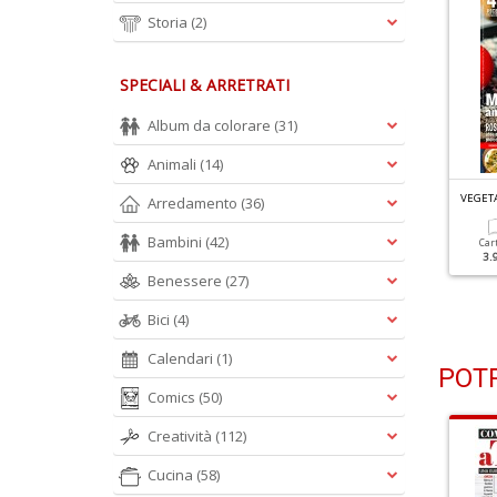
Storia
(2)
SPECIALI & ARRETRATI
Album da colorare
(31)
Animali
(14)
EGETARIANI IN CUCINA N.113
VEGETARIANI IN CUCINA N.112
VEGETA
Arredamento
(36)
nvoltini Fantasia
Risotti Ad Opera D'arte
Bambini
(42)
Car
3.
Cartacea
Digitale
Cartacea
Digitale
Benessere
(27)
3.90 €
1.99 €
3.90 €
1.99 €
Bici
(4)
Calendari
(1)
POTR
Comics
(50)
Creatività
(112)
Cucina
(58)