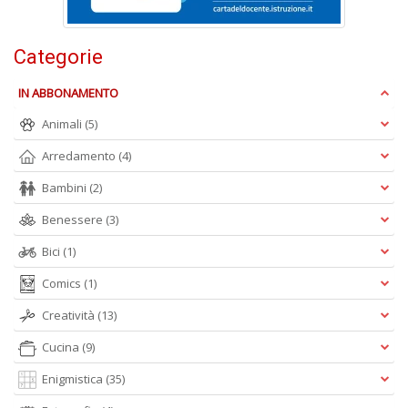
Ci
M
n
Categorie
+
D
IN ABBONAMENTO
Animali
(5)
Arredamento
(4)
1
Bambini
(2)
d
H
Benessere
(3)
R
Vi
Bici
(1)
n
+
Comics
(1)
D
Creatività
(13)
Cucina
(9)
Enigmistica
(35)