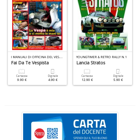
D
N
I
MANUALI DI OFFICINA DEL VESPISTA SPECIALE N.2
YOUNGTIMER & RETRO RALLY N.1
E
Fai Da Te Vespista
Lancia Stratos
T
n
Cartacea
Digitale
Cartacea
Digitale
+
9.90 €
4.90 €
12.90 €
5.90 €
D
Il
ri
d
t