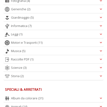
Fotografia
(4)
Generiche
(2)
A
L
Giardinaggio
(5)
O
C
Informatica
(7)
n
Leggi
(1)
Motori e Trasporti
(11)
Musica
(5)
Raccolte PDF
(1)
Scienze
(3)
Storia
(2)
SPECIALI & ARRETRATI
Album da colorare
(31)
Animali
(14)