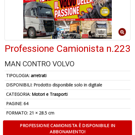
6
n
in
di
Professione Camionista n.223
MAN CONTRO VOLVO
TIPOLOGIA:
arretrati
DISPONIBILI:
Prodotto disponibile solo in digitale
U
a
CATEGORIA:
Motori e Trasporti
di
a
PAGINE: 64
a
FORMATO: 21 × 28.5 cm
Il
M
C
PROFESSIONE CAMIONISTA È DISPONIBILE IN
I
ABBONAMENTO!