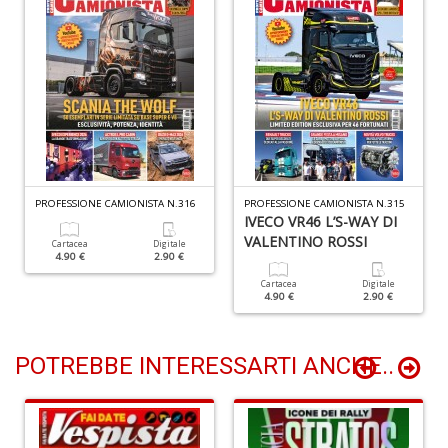
d
R
H
K
S
n
+
D
PROFESSIONE CAMIONISTA N.316
PROFESSIONE CAMIONISTA N.315
IVECO VR46 L’S-WAY DI
VALENTINO ROSSI
Cartacea
Digitale
6
4.90 €
2.90 €
m
Cartacea
Digitale
p
4.90 €
2.90 €
c
le
u
POTREBBE INTERESSARTI ANCHE..
C
C
P
n
+