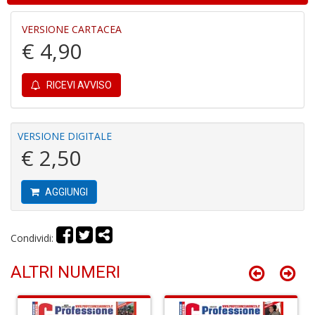
VERSIONE CARTACEA
€ 4,90
RICEVI AVVISO
E
G
St
VERSIONE DIGITALE
M
€ 2,50
S
n
+
AGGIUNGI
D
Condividi:
ALTRI NUMERI
V
al
t