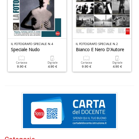
S
e
i
tr
ti
IL FOTOGRAFO SPECIALE N.4
IL FOTOGRAFO SPECIALE N.2
A
Speciale Nudo
Bianco E Nero D'Autore
C
n
Cartacea
Digitale
Cartacea
Digitale
+
9.90 €
4.90 €
9.90 €
4.90 €
D
D
Q
n
+
D