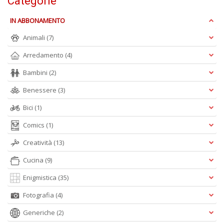
Categorie
IN ABBONAMENTO
Animali
(7)
M
P
Arredamento
(4)
n
+
Bambini
(2)
D
Benessere
(3)
Bici
(1)
Comics
(1)
Creatività
(13)
Cucina
(9)
A
L
Enigmistica
(35)
O
C
Fotografia
(4)
n
Generiche
(2)