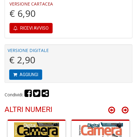
VERSIONE CARTACEA
€ 6,90
C
P
M
RICEVI AVVISO
a
P
C
VERSIONE DIGITALE
S
€ 2,90
n
+
D
AGGIUNGI
Condividi:
U
ALTRI NUMERI
M
di
F
Ar
n