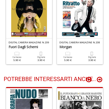
+
D
D
t
al
DIGITAL CAMERA MAGAZINE N.209
DIGITAL CAMERA MAGAZINE N.208
Fuori Dagli Schemi
Morgan
c
D
b
Cartacea
Digitale
Cartacea
Digitale
e
5.90 €
3.90 €
5.90 €
3.90 €
s
S
n
POTREBBE INTERESSARTI ANCHE..
+
D