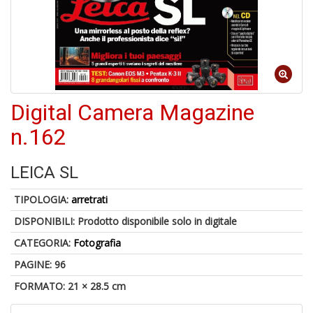
1
f
Digital Camera Magazine
n.162
LEICA SL
6
f
+
TIPOLOGIA:
arretrati
di
DISPONIBILI:
Prodotto disponibile solo in digitale
in
r
CATEGORIA:
Fotografia
PAGINE: 96
FORMATO: 21 × 28.5 cm