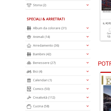
Storia
(2)
SPECIALI & ARRETRATI
L FOTOGRAFO N.348
IL FOTOGRAFO N.347
IL FO
itratti E Paesaggi Urbani
Istantanee Sull'uomo E Sul
Album da colorare
(31)
Mondo
Car
Animali
(14)
12.
Cartacea
Digitale
9.90 €
4.90 €
Cartacea
Digitale
Arredamento
(36)
9.90 €
4.90 €
Bambini
(42)
POTR
Benessere
(27)
Bici
(4)
Calendari
(1)
Comics
(50)
Creatività
(112)
Cucina
(58)