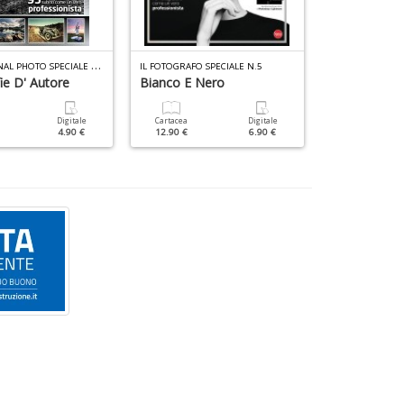
P
ROFESSIONAL PHOTO SPECIALE N.3
IL FOTOGRAFO SPECIALE N.5
ie D' Autore
Bianco E Nero
Mondo Niko
Digitale
Cartacea
Digitale
Cartacea
4.90 €
12.90 €
6.90 €
12.90 €