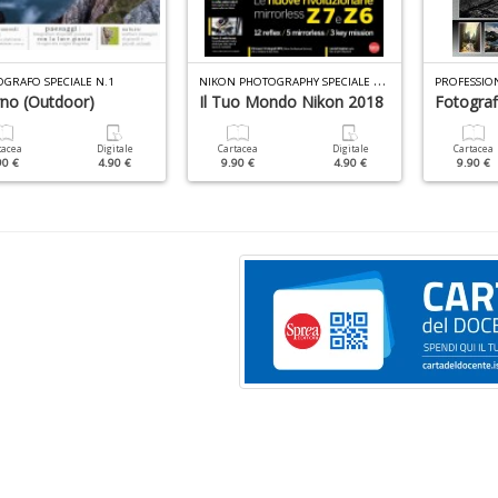
N
IKON PHOTOGRAPHY SPECIALE N.10
OGRAFO SPECIALE N.1
rno (Outdoor)
Il Tuo Mondo Nikon 2018
Fotograf
tacea
Digitale
Cartacea
Digitale
Cartacea
90 €
4.90 €
9.90 €
4.90 €
9.90 €