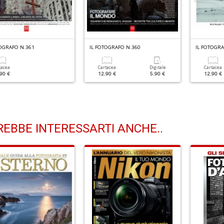
TOGRAFO N.361
IL FOTOGRAFO N.360
IL FOTOGRA
tacea
Cartacea
Digitale
Cartacea
90 €
12.90 €
5.90 €
12.90 €
EBBE INTERESSARTI ANCHE..