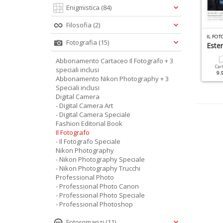
Enigmistica
(84)
Filosofia
(2)
P
ROFESSIONAL PHOTO SPECIALE N.7
IL FOTOGRAFO SPECIALE N.6
IL FOT
Fotografia
(15)
aesaggi
Paesaggio
Este
Abbonamento Cartaceo Il Fotografo + 3
Cartacea
Digitale
Cartacea
Digitale
Car
speciali inclusi
9.90 €
4.90 €
12.90 €
6.90 €
9.
Abbonamento Nikon Photography + 3
Speciali inclusi
Digital Camera
- Digital Camera Art
- Digital Camera Speciale
Fashion Editorial Book
Il Fotografo
- Il Fotografo Speciale
Nikon Photography
- Nikon Photography Speciale
- Nikon Photography Trucchi
Professional Photo
- Professional Photo Canon
- Professional Photo Speciale
- Professional Photoshop
Fotoromanzi
(11)