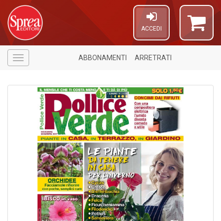
ACCEDI
ABBONAMENTI
ARRETRATI
Menù
1
n
in
di