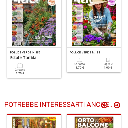
C
B
di
C
la
S
n
POLLICE VERDE N.189
POLLICE VERDE N.188
Estate Torrida
+
D
Cartacea
Digitale
1.70 €
1.00 €
Cartacea
1.70 €
POTREBBE INTERESSARTI ANCHE..
C
d
C
Il