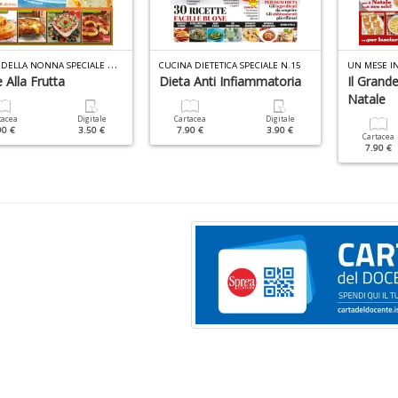
T
ORTE DELLA NONNA SPECIALE N.48
CUCINA DIETETICA SPECIALE N.15
UN MESE IN
 Alla Frutta
Dieta Anti Infiammatoria
Il Grande
Natale
tacea
Digitale
Cartacea
Digitale
90 €
3.50 €
7.90 €
3.90 €
Cartacea
7.90 €