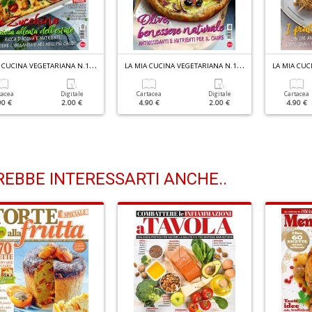
L
A MIA CUCINA VEGETARIANA N.138
L
A MIA CUCINA VEGETARIANA N.137
tacea
Digitale
Cartacea
Digitale
Cartacea
90 €
2.00 €
4.90 €
2.00 €
4.90 €
EBBE INTERESSARTI ANCHE..