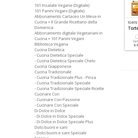
101 Insalate Vegane (Digitale)
101 Panini Vegani (Digitale)
Abbonamento Cartaceo Un Mese in
Cucina + Il Grande Ricettario della
R
ICETTE PER IL MIO BIMBY SPECIALE N.5
I DOLCE IN DOLCE SPECIALE N.64
Domenica
iscotti
Frittelle
Torte
Abbonamento digitale Vegetariani in
Cucina + 101 Panini Vegani
Cartacea
Digitale
Cartacea
Digitale
Car
Biblioteca Vegana
6.90 €
3.50 €
6.90 €
3.50 €
6.
Cucina Dietetica
- Cucina Dietetica Speciale
- Cucina Dietetica Speciale Cheto
Cucina Giapponese
Cucina Tradizionale
- Cucina Tradizionale Plus - Pinza
- Cucina Tradizionale Speciale
- Cucina Tradizionale Speciale Ricette
Cucinare Con
- Cucinare Con Passione
- Cucinare Con Speciale
Di Dolce in Dolce
- Di Dolce in Dolce Speciale
- Di Dolce in Dolce Speciale Plus
Dolci buoni e sani
- Dolci buoni e sani Speciale