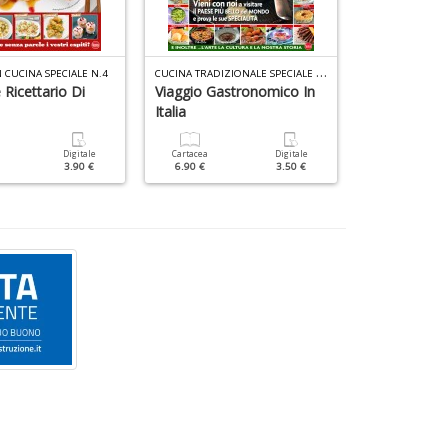
C
UCINA TRADIZIONALE SPECIALE N.8
 CUCINA SPECIALE N.4
 Ricettario Di
Viaggio Gastronomico In
Tradizionali
Italia
Cartacea
6.90 €
Digitale
Cartacea
Digitale
3.90 €
6.90 €
3.50 €