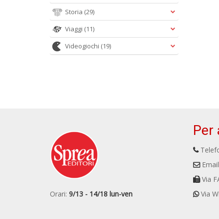
Storia
(29)
Viaggi
(11)
Videogiochi
(19)
Per 
Telefo
Email
Via F
Orari:
9/13 - 14/18 lun-ven
Via W