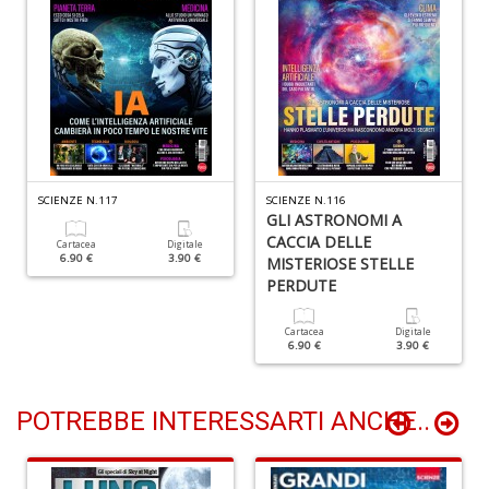
+
D
N
I
SCIENZE N.117
SCIENZE N.116
L
GLI ASTRONOMI A
C
CACCIA DELLE
Cartacea
Digitale
M
6.90 €
3.90 €
MISTERIOSE STELLE
n
PERDUTE
+
D
Cartacea
Digitale
6.90 €
3.90 €
POTREBBE INTERESSARTI ANCHE..
M