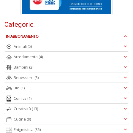
E
S
Categorie
S
n
+
IN ABBONAMENTO
D
Animali
(5)
Arredamento
(4)
Bambini
(2)
Benessere
(3)
Bici
(1)
A
L
Comics
(1)
O
C
Creatività
(13)
n
Cucina
(9)
Enigmistica
(35)