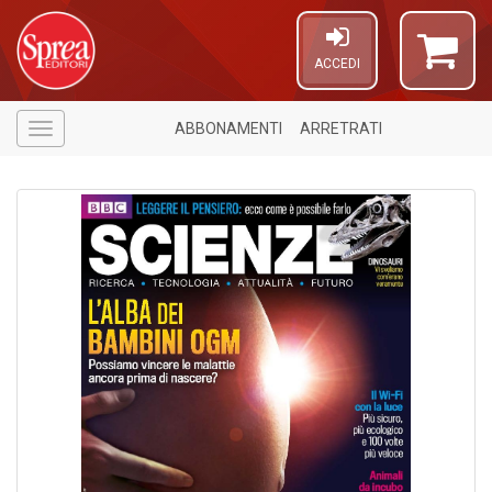
ACCEDI
ABBONAMENTI
ARRETRATI
Menù
5
n
in
di