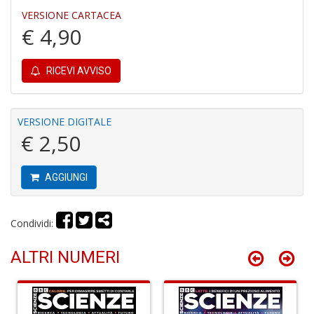
VERSIONE CARTACEA
€ 4,90
Y
RICEVI AVVISO
&
M
C
R
VERSIONE DIGITALE
P
€ 2,50
(d
n
+
AGGIUNGI
D
Condividi:
ALTRI NUMERI
M
T
R
S
n