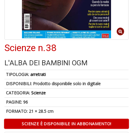
A
a
a
Cr
Scienze n.38
e
C
L'ALBA DEI BAMBINI OGM
TIPOLOGIA:
arretrati
DISPONIBILI:
Prodotto disponibile solo in digitale
5
CATEGORIA:
Scienze
n
in
PAGINE: 96
di
FORMATO: 21 × 28.5 cm
SCIENZE È DISPONIBILE IN ABBONAMENTO!