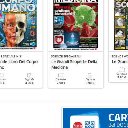
E SPECIALE N.3
SCIENZE SPECIALE N.1
ande Libro Del Corpo
Le Grandi Scoperte Della
Le Grand
no
Medicina
Cartacea
9.90 €
tacea
Digitale
Cartacea
Digitale
90 €
4.90 €
7.90 €
3.90 €