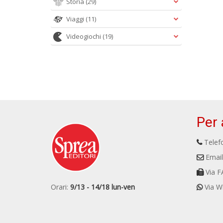
Storia
(29)
Viaggi
(11)
Videogiochi
(19)
Per 
Telefo
Email
Via F
Orari:
9/13 - 14/18 lun-ven
Via W