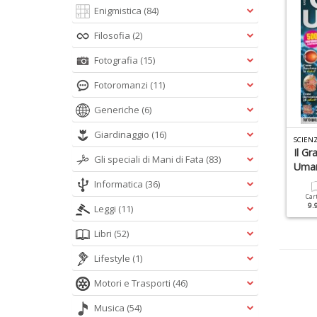
Enigmistica
(84)
Filosofia
(2)
Fotografia
(15)
Fotoromanzi
(11)
Generiche
(6)
Giardinaggio
(16)
KY AT NIGHT SPECIALE N.2
IL CORPO UMANO N.4
SCIENZ
a Luna
Manuale Pratico Sul
Il Gr
Gli speciali di Mani di Fata
(83)
Sonno
Uma
Informatica
(36)
Cartacea
Digitale
12.90 €
5.90 €
Cartacea
Digitale
Car
9.90 €
4.90 €
9.
Leggi
(11)
Libri
(52)
Lifestyle
(1)
Motori e Trasporti
(46)
Musica
(54)