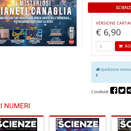
SCIEN
VERSIONE CARTA
€ 6,90
AG
Spedizione immedia
€
Condividi:
I NUMERI