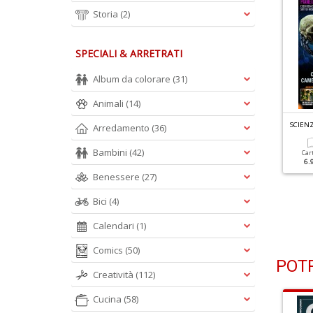
Storia
(2)
SPECIALI & ARRETRATI
Album da colorare
(31)
Animali
(14)
CIENZE N.103
SCIENZE N.102
SCIEN
Arredamento
(36)
a Materia Oscura
Luna... Stiamo Tornando!
Bambini
(42)
Car
6.
Cartacea
Digitale
Cartacea
Digitale
Benessere
(27)
6.90 €
3.90 €
6.90 €
3.90 €
Bici
(4)
Calendari
(1)
Comics
(50)
POTR
Creatività
(112)
Cucina
(58)