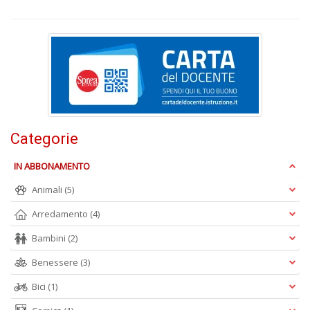
A
L
O
Categorie
C
n
IN ABBONAMENTO
Animali
(5)
Arredamento
(4)
Bambini
(2)
Benessere
(3)
Bici
(1)