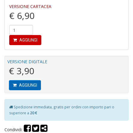
al
VERSIONE CARTACEA
B
€ 6,90
di
C
la
S
n
AGGIUNGI
+
D
VERSIONE DIGITALE
€ 3,90
C
AGGIUNGI
R
T
S
n
Spedizione immediata, gratis per ordini con importo pari o
+
superiore a
20 €
D
Condividi: