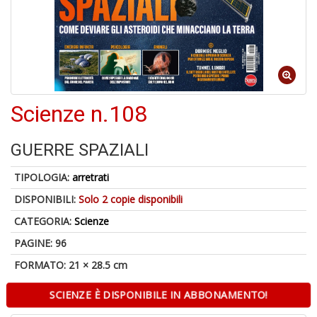
6
n
in
di
Scienze n.108
U
GUERRE SPAZIALI
a
di
TIPOLOGIA:
arretrati
M
P
DISPONIBILI:
Solo 2 copie disponibili
CATEGORIA:
Scienze
PAGINE: 96
FORMATO: 21 × 28.5 cm
SCIENZE È DISPONIBILE IN ABBONAMENTO!
Gl