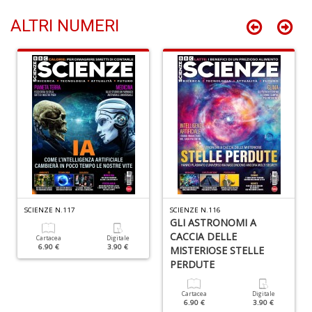
ALTRI NUMERI
R
Pi
4
M
L
P
S
n
+
D
SCIENZE N.117
SCIENZE N.116
GLI ASTRONOMI A
CACCIA DELLE
Cartacea
Digitale
6.90 €
3.90 €
MISTERIOSE STELLE
Ir
PERDUTE
P
Il
Cartacea
Digitale
F
6.90 €
3.90 €
n