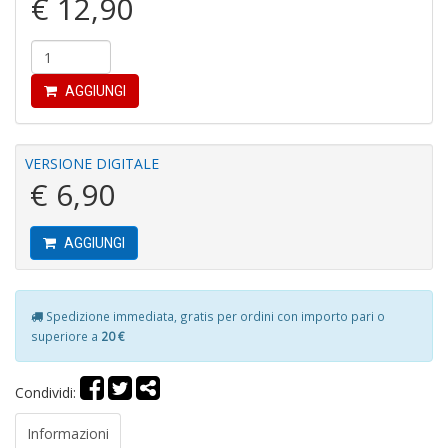
€ 12,90
a
c
D
M
in
AGGIUNGI
di
VERSIONE DIGITALE
€ 6,90
AGGIUNGI
R
p
fr
Spedizione immediata, gratis per ordini con importo pari o
a
superiore a
20 €
a
S
n
Condividi:
+
D
Informazioni