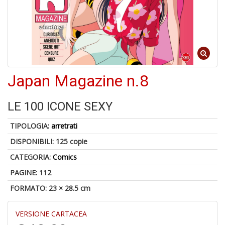
Japan Magazine n.8
6
f
+
LE 100 ICONE SEXY
di
in
TIPOLOGIA:
arretrati
r
DISPONIBILI:
125 copie
CATEGORIA:
Comics
PAGINE: 112
FORMATO: 23 × 28.5 cm
VERSIONE CARTACEA
U