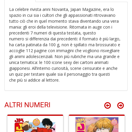
La celebre rivista anni Novanta, Japan Magazine, era lo
spazio in cui sia i cultori che gli appassionati ritrovavano
tutto ciò che in quel momento stava diventando una vera
D
mania: gli eroi della televisione. Ritornata in auge con i
d
precedenti 7 numeri di questa testata, questo
t
numero si differenzia dai precedenti: il formato è più largo,
U
ha carta patinata da 100 g, non è spillato ma brossurato e
m
accoglie 112 pagine con immagini che vogliono risvegliare
in
gli animi adolescenziali. Non più rubriche ma una grande e
c
unica tematica: le 100 icone sexy dei cartoni animati
S
giapponesi. All’interno curiosità, scene censurate e anche
n
un quiz per testare quale sia il personaggio tra questi
+
che più si addice al lettore.
D
ALTRI NUMERI
D
di
c