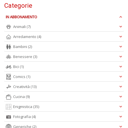
+
Categorie
D
IN ABBONAMENTO
Animali
(7)
Arredamento
(4)
Bambini
(2)
Benessere
(3)
A
L
Bici
(1)
O
C
Comics
(1)
n
Creatività
(13)
Cucina
(9)
Enigmistica
(35)
Fotografia
(4)
Generiche
(2)