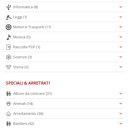
O
Informatica
(8)
C
n
Leggi
(1)
Motori e Trasporti
(11)
Musica
(5)
Raccolte PDF
(1)
Scienze
(3)
Storia
(2)
SPECIALI & ARRETRATI
Album da colorare
(31)
Animali
(14)
Arredamento
(36)
Bambini
(42)