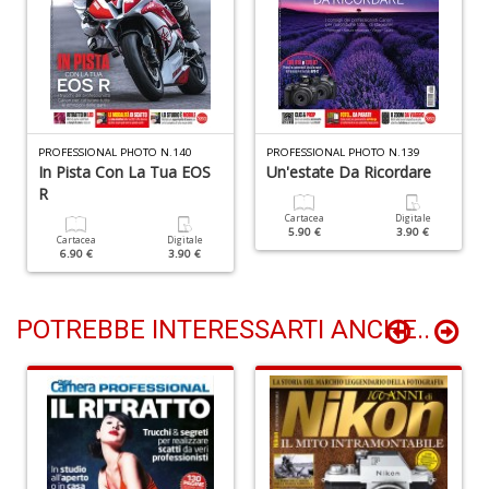
T
s
T
d
N
S
PROFESSIONAL PHOTO N.140
PROFESSIONAL PHOTO N.139
n
In Pista Con La Tua EOS
Un'estate Da Ricordare
+
R
D
Cartacea
Digitale
5.90 €
3.90 €
Cartacea
Digitale
6.90 €
3.90 €
G
POTREBBE INTERESSARTI ANCHE..
S
di
R
e
R
C
la
S