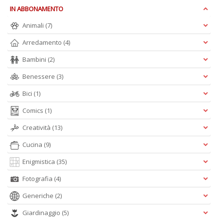
R
IN ABBONAMENTO
n
Animali
(7)
+
D
Arredamento
(4)
Bambini
(2)
Benessere
(3)
Il
Bici
(1)
C
n
Comics
(1)
+
D
Creatività
(13)
Cucina
(9)
Enigmistica
(35)
Fotografia
(4)
Generiche
(2)
A
Giardinaggio
(5)
L