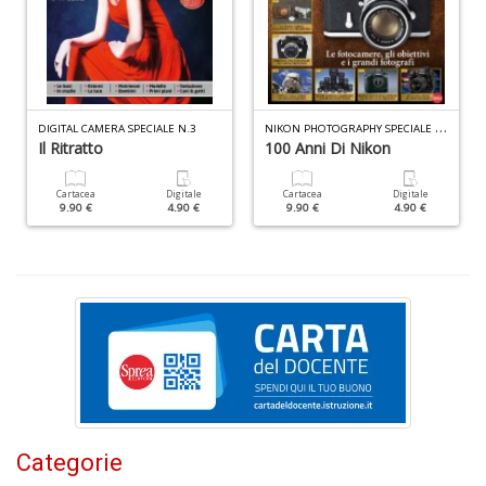
S
n
+
D
N
IKON PHOTOGRAPHY SPECIALE N.9
DIGITAL CAMERA SPECIALE N.3
Il Ritratto
100 Anni Di Nikon
Cartacea
Digitale
Cartacea
Digitale
9.90 €
4.90 €
9.90 €
4.90 €
C
&
C
n
+
D
Categorie
In