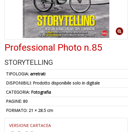
6
Professional Photo n.85
f
+
di
STORYTELLING
in
r
TIPOLOGIA:
arretrati
DISPONIBILI:
Prodotto disponibile solo in digitale
CATEGORIA:
Fotografia
PAGINE: 80
FORMATO: 21 × 28.5 cm
A
VERSIONE CARTACEA
a