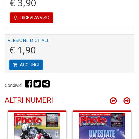
€ 3,90
a
Cr
e
RICEVI AVVISO
C
VERSIONE DIGITALE
€ 1,90
AGGIUNGI
T
m
M
Condividi:
di
c
ALTRI NUMERI
n
+
D