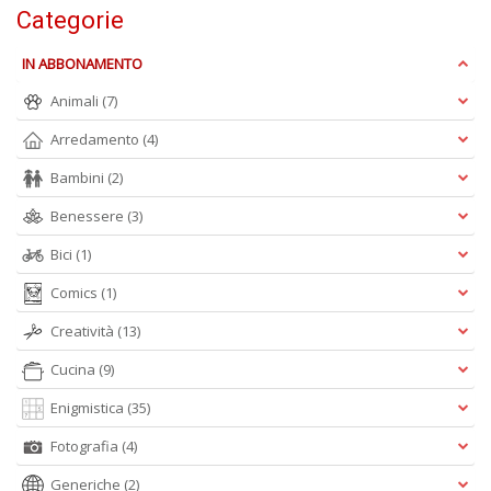
A
Categorie
e
Y
IN ABBONAMENTO
V
lo
Animali
(7)
Y
n
Arredamento
(4)
+
D
Bambini
(2)
Benessere
(3)
Bici
(1)
Comics
(1)
Creatività
(13)
A
Cucina
(9)
L
O
Enigmistica
(35)
C
n
Fotografia
(4)
Generiche
(2)