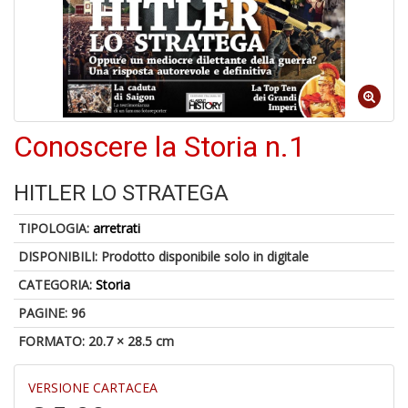
C
J
Conoscere la Storia n.1
4
n
HITLER LO STRATEGA
in
di
TIPOLOGIA:
arretrati
DISPONIBILI:
Prodotto disponibile solo in digitale
CATEGORIA:
Storia
PAGINE: 96
FORMATO: 20.7 × 28.5 cm
S
fi
M
VERSIONE CARTACEA
al