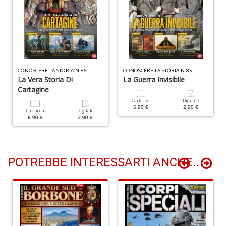
A
T
U
S
n
+
D
CONOSCERE LA STORIA N.86
CONOSCERE LA STORIA N.85
La Vera Storia Di
La Guerra Invisibile
Cartagine
Cartacea
Digitale
5.90 €
2.90 €
Cartacea
Digitale
6.90 €
2.90 €
E
c
POTREBBE INTERESSARTI ANCHE..
Tu
p
C
S
T
n
+