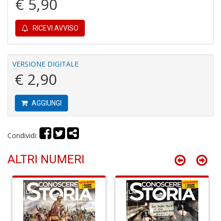
€ 5,90
u
M
n
RICEVI AVVISO
+
D
VERSIONE DIGITALE
€ 2,90
R
M
AGGIUNGI
di
F
tu
i
Condividi:
p
n
ALTRI NUMERI
+
D